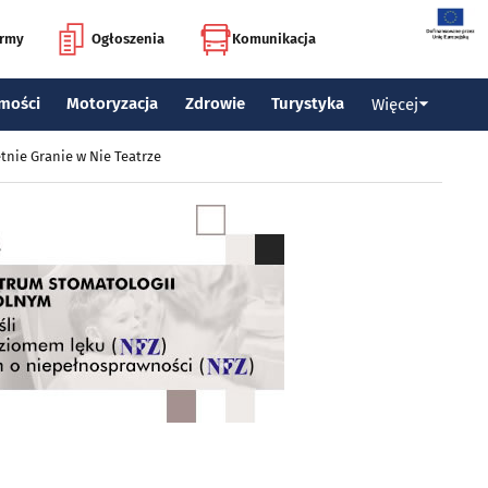
irmy
Ogłoszenia
Komunikacja
mości
Motoryzacja
Zdrowie
Turystyka
Więcej
tnie Granie w Nie Teatrze