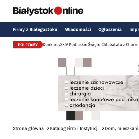
Firmy z Białegostoku
Wiadomości
Ogłoszenia
Imp
Konkursy
XXIV Podlaskie Święto Chleba
Lato z Churr
POLECAMY
Strona główna
Katalog Firm i Instytucji
Dom, mieszkani