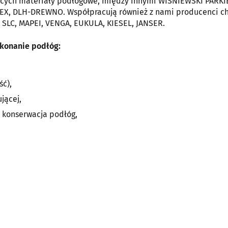
ących materiały podłogowe, między innymi WIŚNIEWSKI PARKI
BEX, DLH-DREWNO. Współpracują również z nami producenci c
 SLC, MAPEI, VENGA, EUKULA, KIESEL, JANSER.
ykonanie podłóg:
ść),
jącej,
i konserwacja podłóg,