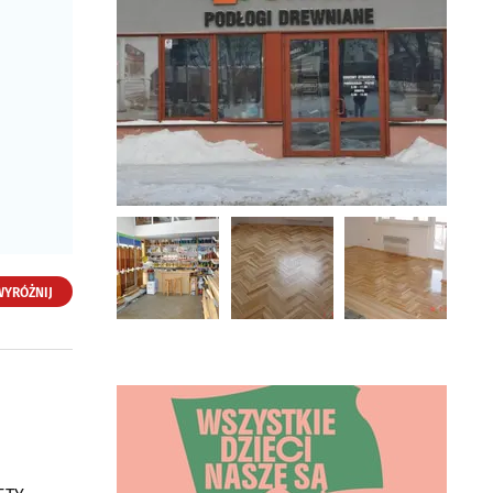
WYRÓŻNIJ
Fornir Sklep drzewno-
chemiczny
ul. Kolejowa 12B
15-701 Białystok