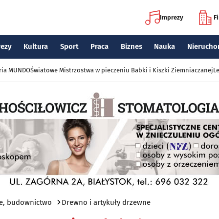
Imprezy
F
rezy
Kultura
Sport
Praca
Biznes
Nauka
Nierucho
eria MUNDO
Światowe Mistrzostwa w pieczeniu Babki i Kiszki Ziemniaczanej
Le
e, budownictwo
Drewno i artykuły drzewne