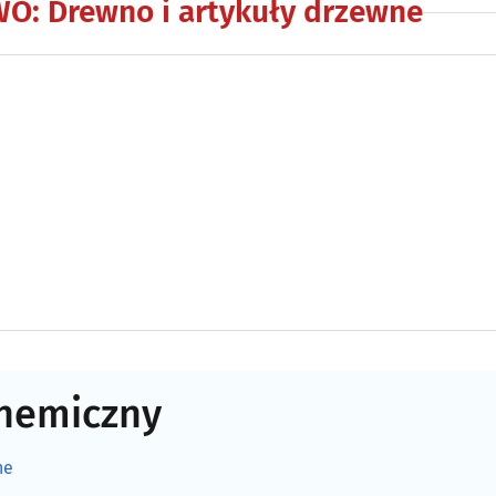
WO
:
Drewno i artykuły drzewne
chemiczny
ne