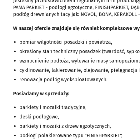
Jesteśmy przedstawicielem regionalnym firm produkuj
PAMA PARKIET - podłogi egzotyczne, FINISHPARKIET, DĄ
podłóg drewnianych tacy jak: NOVOL, BONA, KERAKOLL -
W naszej ofercie znajduje się również kompleksowe w
pomiar wilgotności posadzki i powietrza,
określony stan techniczny posadzek (twardość, sypko
wzmocnienie podłoża, wylewanie masy samopoziomu
cyklinowanie, lakierowanie, olejowanie, pielęgnacja 
renowacja podłóg wyeksploatowanych.
Posiadamy w sprzedaży:
parkiety i mozaiki tradycyjne,
deski podłogowe,
parkiety i mozaiki z drzew egzotycznych,
podłogi polakierowane typu "FINISHPARKIET",