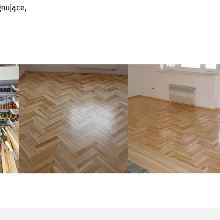
gnujące,