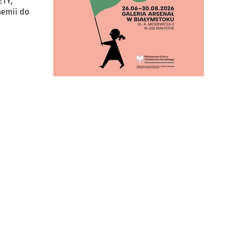
ETY,
hemii do