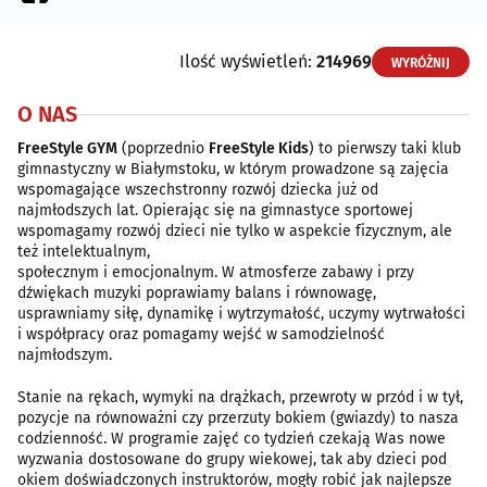
Ilość wyświetleń:
214969
WYRÓŻNIJ
O NAS
FreeStyle GYM
(poprzednio
FreeStyle Kids
) to pierwszy taki klub
gimnastyczny w Białymstoku, w którym prowadzone są zajęcia
wspomagające wszechstronny rozwój dziecka już od
najmłodszych lat. Opierając się na gimnastyce sportowej
wspomagamy rozwój dzieci nie tylko w aspekcie fizycznym, ale
też intelektualnym,
społecznym i emocjonalnym. W atmosferze zabawy i przy
dźwiękach muzyki poprawiamy balans i równowagę,
usprawniamy siłę, dynamikę i wytrzymałość, uczymy wytrwałości
i współpracy oraz pomagamy wejść w samodzielność
najmłodszym.
Stanie na rękach, wymyki na drążkach, przewroty w przód i w tył,
pozycje na równoważni czy przerzuty bokiem (gwiazdy) to nasza
codzienność. W programie zajęć co tydzień czekają Was nowe
wyzwania dostosowane do grupy wiekowej, tak aby dzieci pod
okiem doświadczonych instruktorów, mogły robić jak najlepsze