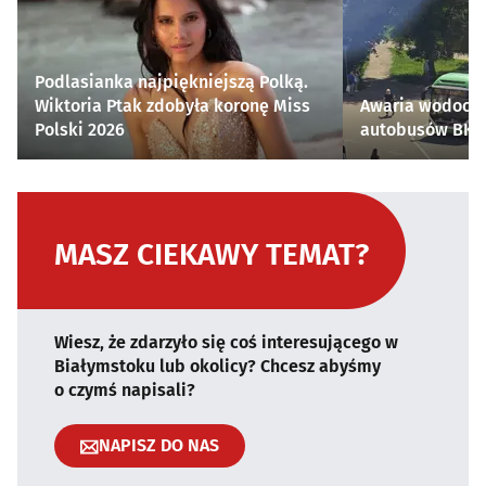
Podlasianka najpiękniejszą Polką.
Wiktoria Ptak zdobyła koronę Miss
Awaria wodocią
Polski 2026
autobusów BKM 
MASZ CIEKAWY TEMAT?
Wiesz, że zdarzyło się coś interesującego w
Białymstoku lub okolicy? Chcesz abyśmy
o czymś napisali?
NAPISZ DO NAS