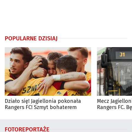
POPULARNE DZISIAJ
Działo się! Jagiellonia pokonała
Mecz Jagiellon
Rangers FC! Szmyt bohaterem
Rangers FC. 
autobusy dla 
FOTOREPORTAŻE