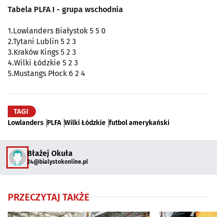
Tabela PLFA I - grupa wschodnia
1.Lowlanders Białystok 5 5 0
2.Tytani Lublin 5 2 3
3.Kraków Kings 5 2 3
4.Wilki Łódzkie 5 2 3
5.Mustangs Płock 6 2 4
TAGI
Lowlanders
PLFA
Wilki Łódzkie
futbol amerykański
Błażej Okuła
24@bialystokonline.pl
PRZECZYTAJ TAKŻE