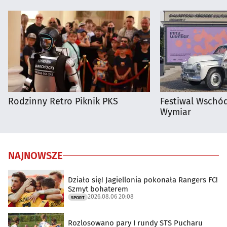
Rodzinny Retro Piknik PKS
Festiwal Wschód
Wymiar
NAJNOWSZE
Działo się! Jagiellonia pokonała Rangers FC!
Szmyt bohaterem
2026.08.06 20:08
SPORT
Rozlosowano pary I rundy STS Pucharu