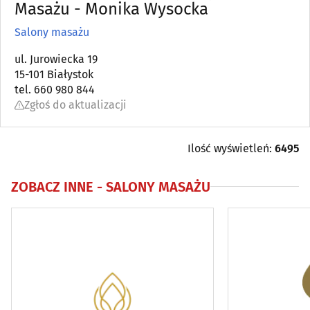
Artykuły kosmetyczne i fryzjerskie
Masażu - Monika Wysocka
(37)
Salony masażu
Bielizna
(18)
ul. Jurowiecka 19
15-101 Białystok
Biżuteria i wyroby jubilerskie
(36)
tel. 660 980 844
Zgłoś do aktualizacji
Drogerie, perfumerie
(14)
Galanteria
(7)
Ilość wyświetleń:
6495
Kapelusze, czapki
(5)
ZOBACZ INNE -
SALONY MASAŻU
Obuwie
(68)
Odchudzanie
(32)
Odnowa biologiczna
(31)