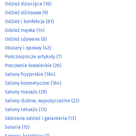
Odzież dziecięca
(18)
Salony fryzjerskie
(184)
Odzież dżinsowa
(9)
Odzież i konfekcja
(81)
Salony kosmetyczne
(164)
Odzież męska
(14)
Odzież używana
(8)
Salony masażu
(29)
Okulary i oprawy
(42)
Salony ślubne, wypożyczalnie
(22)
Pończosznicze artykuły
(7)
Pracownie krawieckie
(26)
Salony tatuażu
(13)
Salony fryzjerskie
(184)
Salony kosmetyczne
(164)
Skórzana odzież i galanteria
(13)
Salony masażu
(29)
Salony ślubne, wypożyczalnie
(22)
Solaria
(15)
Salony tatuażu
(13)
Szewcy, kaletnicy
(7)
Skórzana odzież i galanteria
(13)
Solaria
(15)
Złoto, kamienie szlachetne
(17)
Szewcy, kaletnicy
(7)