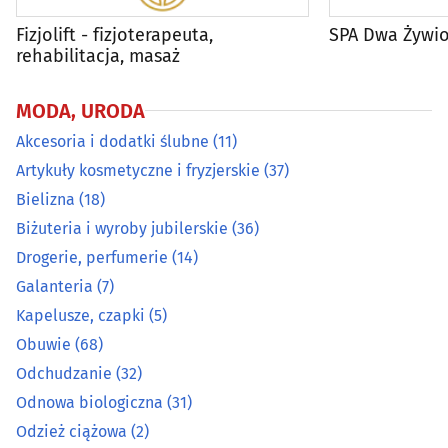
Odzież ciążowa
(2)
Fizjolift - fizjoterapeuta,
SPA Dwa Żywio
rehabilitacja, masaż
Odzież dziecięca
(18)
MODA, URODA
Odzież dżinsowa
(9)
Akcesoria i dodatki ślubne
(11)
Artykuły kosmetyczne i fryzjerskie
(37)
Odzież i konfekcja
(81)
Bielizna
(18)
Odzież męska
(14)
Biżuteria i wyroby jubilerskie
(36)
Drogerie, perfumerie
(14)
Odzież używana
(8)
Galanteria
(7)
Kapelusze, czapki
(5)
Okulary i oprawy
(42)
Obuwie
(68)
Odchudzanie
(32)
Pończosznicze artykuły
(7)
Odnowa biologiczna
(31)
Pracownie krawieckie
(26)
Odzież ciążowa
(2)