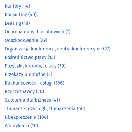
Kantory
(14)
Pożyczki, kredyty, lokaty
(39)
Konsulting
(40)
Leasing
(18)
Przekazy pieniężne
(2)
Ochrona danych osobowych
(1)
Rachunkowość - usługi
(166)
Odszkodowania
(29)
Organizacja konferencji, centra konferencyjne
(27)
Rzeczoznawcy
(26)
Pośrednictwo pracy
(13)
Pożyczki, kredyty, lokaty
(39)
Szkolenia dla biznesu
(41)
Przekazy pieniężne
(2)
Rachunkowość - usługi
(166)
Tłumacze przysięgli, tłumaczenia
(60)
Rzeczoznawcy
(26)
Ubezpieczenia
(104)
Szkolenia dla biznesu
(41)
Tłumacze przysięgli, tłumaczenia
(60)
Windykacja
(16)
Ubezpieczenia
(104)
Windykacja
(16)