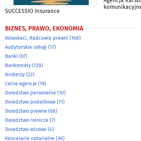
Agencja Karso
Doradztwo wizowe
(4)
komunikacyjne
SUCCESSIO Insurance
życie
Kancelarie notarialne
(36)
BIZNES, PRAWO, EKONOMIA
Adwokaci, Radcowie prawni
(168)
Kantory
(14)
Audytorskie usługi
(17)
Konsulting
(40)
Banki
(97)
Bankomaty
(120)
Leasing
(18)
Brokerzy
(22)
Celne agencje
(19)
Ochrona danych osobowych
(1)
Doradztwo personalne
(10)
Doradztwo podatkowe
(71)
Odszkodowania
(29)
Doradztwo prawne
(68)
Organizacja konferencji, centra konferencyjne
(27)
Doradztwo rolnicze
(7)
Doradztwo wizowe
(4)
Pośrednictwo pracy
(13)
Kancelarie notarialne
(36)