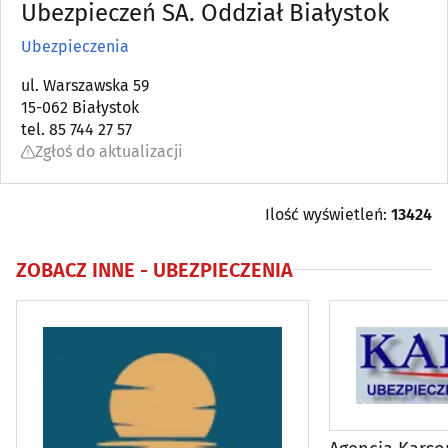
Audytorskie usługi
Ubezpieczeń SA. Oddział Białystok
(17)
Ubezpieczenia
Banki
(97)
ul. Warszawska 59
15-062 Białystok
Bankomaty
(120)
tel. 85 744 27 57
Zgłoś do aktualizacji
Brokerzy
(22)
Celne agencje
(19)
Ilość wyświetleń:
13424
Doradztwo personalne
(10)
ZOBACZ INNE -
UBEZPIECZENIA
Doradztwo podatkowe
(71)
Doradztwo prawne
(68)
Doradztwo rolnicze
(7)