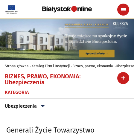
Strona główna
Katalog Firm i Instytucji
Biznes, prawo, ekonomia
Ubezpiecze
BIZNES, PRAWO, EKONOMIA
:
Ubezpieczenia
KATEGORIA
Ubezpieczenia
Adwokaci, Radcowie prawni
(168)
Generali Życie Towarzystwo