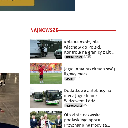
NAJNOWSZE
Kolejne osoby nie
wjechały do Polski.
Kontrole na granicy z Litwą
17:30
trwają
AKTUALNOŚCI
Jagiellonia przekłada swój
ligowy mecz
15:15
SPORT
Dodatkowe autobusy na
mecz Jagiellonii z
Widzewem Łódź
15:00
AKTUALNOŚCI
Oto złote nazwiska
podlaskiego sportu.
Przyznano nagrody za