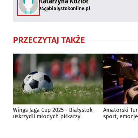
Katarzyna Kozioł
24@bialystokonline.pl
PRZECZYTAJ TAKŻE
Wings Jaga Cup 2025 - Białystok
Amatorski Tur
uskrzydli młodych piłkarzy!
sport, emocj
jednym