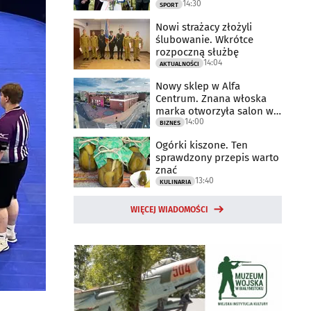
14:30
2025 rok
SPORT
Nowi strażacy złożyli
ślubowanie. Wkrótce
rozpoczną służbę
14:04
AKTUALNOŚCI
Nowy sklep w Alfa
Centrum. Znana włoska
marka otworzyła salon w
14:00
Białymstoku
BIZNES
Ogórki kiszone. Ten
sprawdzony przepis warto
znać
13:40
KULINARIA
WIĘCEJ WIADOMOŚCI