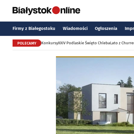
Firmy z Białegostoku
Wiadomości
Ogłoszenia
Imp
Konkursy
XXIV Podlaskie Święto Chleba
Lato z Churr
POLECAMY