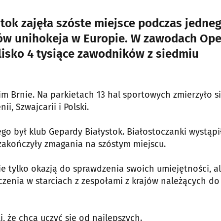
ok zajęła szóste miejsce podczas jedneg
ów unihokeja w Europie. W zawodach Op
isko 4 tysiące zawodników z siedmiu
im Brnie. Na parkietach 13 hal sportowych zmierzyło si
ii, Szwajcarii i Polski.
 był klub Gepardy Białystok. Białostoczanki wystąpi
i zakończyły zmagania na szóstym miejscu.
e tylko okazją do sprawdzenia swoich umiejętności, a
zenia w starciach z zespołami z krajów należących do
, że chcą uczyć się od najlepszych.