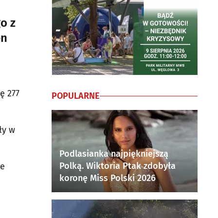
o z
en
ę 277
POPULARNE
ły w
Podlasianka najpiękniejszą
Polką. Wiktoria Ptak zdobyła
le
koronę Miss Polski 2026