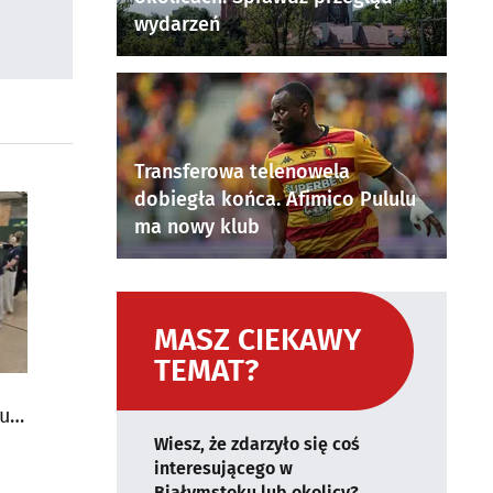
wydarzeń
Transferowa telenowela
dobiegła końca. Afimico Pululu
ma nowy klub
MASZ CIEKAWY
TEMAT?
uż
Wiesz, że zdarzyło się coś
interesującego w
Białymstoku lub okolicy?