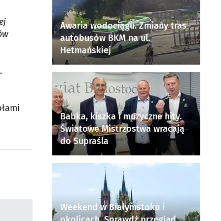
ej
Awaria wodociągu. Zmiany tras
rów
autobusów BKM na ul.
Hetmańskiej
.
ołami
Babka, kiszka i muzyczne hity.
Światowe Mistrzostwa wracają
do Supraśla
Weekend w Białymstoku i
okolicach. Sprawdź przegląd