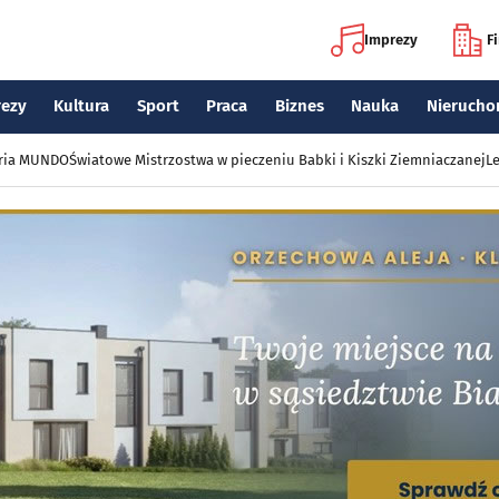
Imprezy
F
rezy
Kultura
Sport
Praca
Biznes
Nauka
Nierucho
eria MUNDO
Światowe Mistrzostwa w pieczeniu Babki i Kiszki Ziemniaczanej
Le