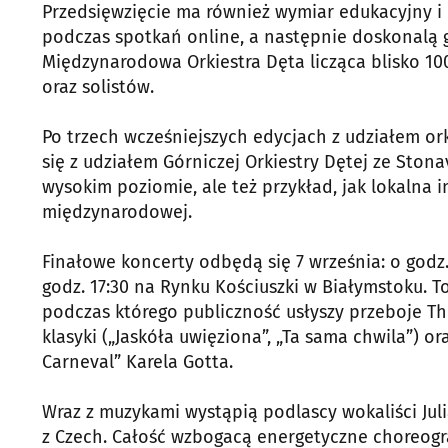
Przedsięwzięcie ma również wymiar edukacyjny i 
podczas spotkań online, a następnie doskonalą 
Międzynarodowa Orkiestra Dęta licząca blisko 1
oraz solistów.
Po trzech wcześniejszych edycjach z udziałem ork
się z udziałem Górniczej Orkiestry Dętej ze Ston
wysokim poziomie, ale też przykład, jak lokalna
międzynarodowej.
Finałowe koncerty odbędą się 7 września: o godz.
godz. 17:30 na Rynku Kościuszki w Białymstoku. 
podczas którego publiczność usłyszy przeboje The
klasyki („Jaskóła uwięziona”, „Ta sama chwila”) o
Carneval” Karela Gotta.
Wraz z muzykami wystąpią podlascy wokaliści Juli
z Czech. Całość wzbogacą energetyczne choreogra