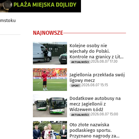
łymstoku
NAJNOWSZE
Kolejne osoby nie
wjechały do Polski.
Kontrole na granicy z Litwą
2026.08.07 17:30
trwają
AKTUALNOŚCI
Jagiellonia przekłada swój
ligowy mecz
2026.08.07 15:15
SPORT
Dodatkowe autobusy na
mecz Jagiellonii z
Widzewem Łódź
2026.08.07 15:00
AKTUALNOŚCI
Oto złote nazwiska
podlaskiego sportu.
Przyznano nagrody za