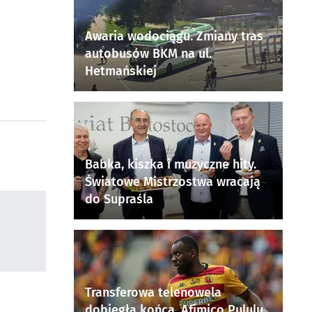
Awaria wodociągu. Zmiany tras
autobusów BKM na ul.
Hetmańskiej
Babka, kiszka i muzyczne hity.
Światowe Mistrzostwa wracają
do Supraśla
Transferowa telenowela
dobiegła końca. Afimico Pululu