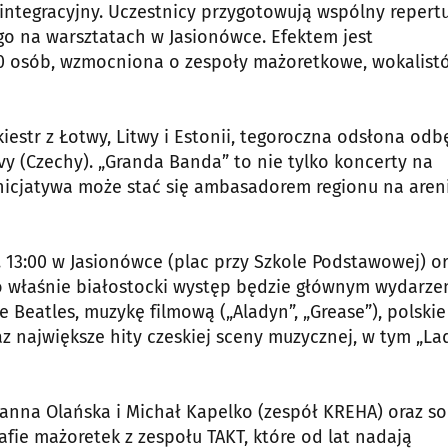
integracyjny. Uczestnicy przygotowują wspólny repert
go na warsztatach w Jasionówce. Efektem jest
00 osób, wzmocniona o zespoły mażoretkowe, wokalist
iestr z Łotwy, Litwy i Estonii, tegoroczna odsłona odb
avy (Czechy). „Granda Banda” to nie tylko koncerty na
 inicjatywa może stać się ambasadorem regionu na aren
 13:00 w Jasionówce (plac przy Szkole Podstawowej) o
To właśnie białostocki występ będzie głównym wydarze
 Beatles, muzykę filmową („Aladyn”, „Grease”), polskie
raz największe hity czeskiej sceny muzycznej, w tym „La
anna Olańska i Michał Kapelko (zespół KREHA) oraz sol
fie mażoretek z zespołu TAKT, które od lat nadają