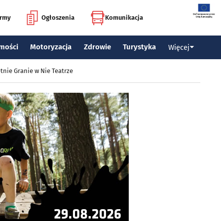
irmy
Ogłoszenia
Komunikacja
mości
Motoryzacja
Zdrowie
Turystyka
Więcej
tnie Granie w Nie Teatrze