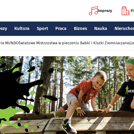
Imprezy
F
rezy
Kultura
Sport
Praca
Biznes
Nauka
Nierucho
eria MUNDO
Światowe Mistrzostwa w pieczeniu Babki i Kiszki Ziemniaczanej
Le