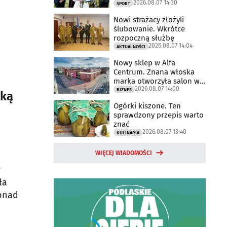
2026.08.07 14:30
2025 rok
SPORT
Nowi strażacy złożyli
ślubowanie. Wkrótce
rozpoczną służbę
2026.08.07 14:04
AKTUALNOŚCI
Nowy sklep w Alfa
Centrum. Znana włoska
marka otworzyła salon w
2026.08.07 14:00
Białymstoku
BIZNES
yką
Ogórki kiszone. Ten
sprawdzony przepis warto
znać
2026.08.07 13:40
KULINARIA
WIĘCEJ WIADOMOŚCI
y
ła
ponad