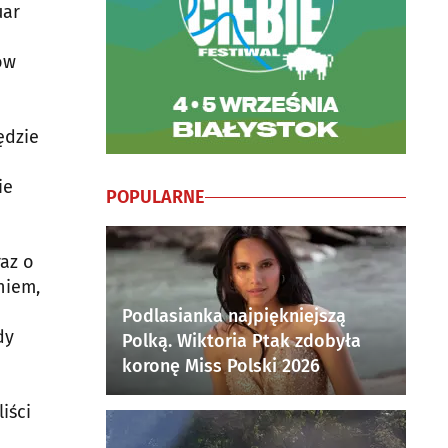
uar
ów
ędzie
ie
POPULARNE
raz o
niem,
Podlasianka najpiękniejszą
dy
Polką. Wiktoria Ptak zdobyła
koronę Miss Polski 2026
iści