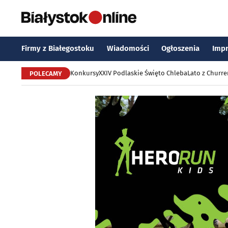
Firmy z Białegostoku
Wiadomości
Ogłoszenia
Imp
Konkursy
XXIV Podlaskie Święto Chleba
Lato z Churr
POLECAMY