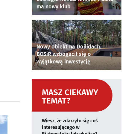
ma nowy klub
Nowy obiekt na Dojlidach.
BOSiR wzbogacił się o
wyjątkową inwestycję
MASZ CIEKAWY
TEMAT?
Wiesz, że zdarzyło się coś
interesującego w
Białymstoku lub okolicy?