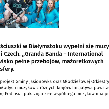
Kościuszki w Białymstoku wypełni się muz
 i Czech. „Granda Banda – International
wisko pełne przebojów, mażoretkowych
sfery.
projekt Gminy Jasionówka oraz Młodzieżowej Orkiestr
a młodych muzyków z różnych krajów. Inicjatywa powsta
turę Podlasia, pokazując siłę wspólnego muzykowania 