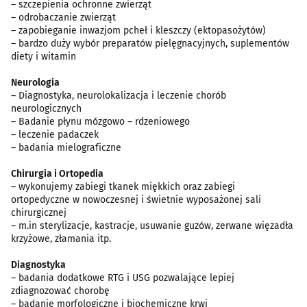
– szczepienia ochronne zwierząt
– odrobaczanie zwierząt
– zapobieganie inwazjom pcheł i kleszczy (ektopasożytów)
– bardzo duży wybór preparatów pielęgnacyjnych, suplementów
diety i witamin
Neurologia
– Diagnostyka, neurolokalizacja i leczenie chorób
neurologicznych
– Badanie płynu mózgowo – rdzeniowego
– leczenie padaczek
– badania mielograficzne
Chirurgia i Ortopedia
– wykonujemy zabiegi tkanek miękkich oraz zabiegi
ortopedyczne w nowoczesnej i świetnie wyposażonej sali
chirurgicznej
– m.in sterylizacje, kastracje, usuwanie guzów, zerwane więzadła
krzyżowe, złamania itp.
Diagnostyka
– badania dodatkowe RTG i USG pozwalające lepiej
zdiagnozować chorobę
– badanie morfologiczne i biochemiczne krwi