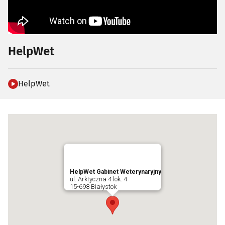
HelpWet
HelpWet
HelpWet Gabinet Weterynaryjny
ul. Arktyczna 4 lok. 4
15-698 Białystok