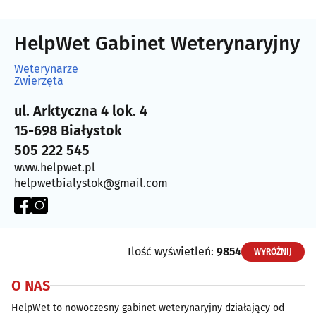
HelpWet Gabinet Weterynaryjny
Weterynarze
Zwierzęta
ul. Arktyczna 4 lok. 4
15-698 Białystok
505 222 545
www.helpwet.pl
helpwetbialystok@gmail.com
Ilość wyświetleń:
9854
WYRÓŻNIJ
O NAS
HelpWet to nowoczesny gabinet weterynaryjny działający od