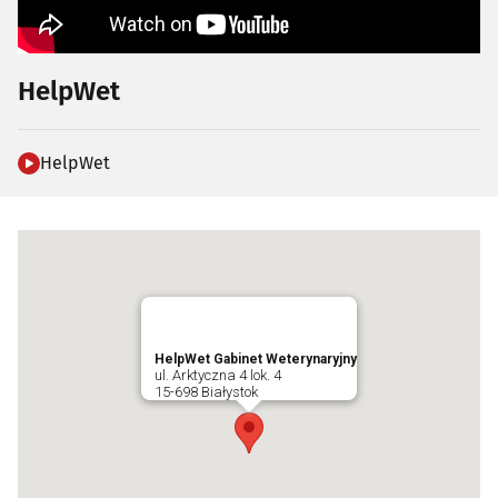
HelpWet
HelpWet
HelpWet Gabinet Weterynaryjny
ul. Arktyczna 4 lok. 4
15-698 Białystok