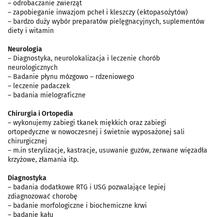
– odrobaczanie zwierząt
– zapobieganie inwazjom pcheł i kleszczy (ektopasożytów)
– bardzo duży wybór preparatów pielęgnacyjnych, suplementów
diety i witamin
Neurologia
– Diagnostyka, neurolokalizacja i leczenie chorób
neurologicznych
– Badanie płynu mózgowo – rdzeniowego
– leczenie padaczek
– badania mielograficzne
Chirurgia i Ortopedia
– wykonujemy zabiegi tkanek miękkich oraz zabiegi
ortopedyczne w nowoczesnej i świetnie wyposażonej sali
chirurgicznej
– m.in sterylizacje, kastracje, usuwanie guzów, zerwane więzadła
krzyżowe, złamania itp.
Diagnostyka
– badania dodatkowe RTG i USG pozwalające lepiej
zdiagnozować chorobę
– badanie morfologiczne i biochemiczne krwi
– badanie kału