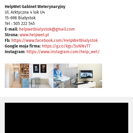
HelpWet Gabinet Weterynaryjny
Ul. Arktyczna 4 lok U4
15-698 Białystok
Tel : 505 222 545
E-mail:
helpwetbialystok@gmail.com
Strona:
www.helpwet.pl
Fb:
https://www.facebook.com/HelpWetBialystok
Google moja firma:
https://g.co/kgs/5uNNvTT
Instagram:
https://www.instagram.com/help_wet/