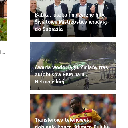
Babka, kiszka i muzyczne hity.
Światowe Mistrzostwa wracają
do Supraśla
la
Awaria wodociągu. Zmiany tras
autobusów BKM na ul.
Hetmańskiej
Transferowa telenowela
dobiegła końca. Afimico Pululu