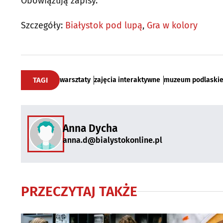
Obowiązują zapisy.
Szczegóły:
Białystok pod lupą
,
Gra w kolory
TAGI
warsztaty
zajęcia interaktywne
muzeum podlaski
Anna Dycha
anna.d@bialystokonline.pl
PRZECZYTAJ TAKŻE