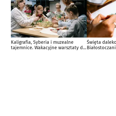
Kaligrafia, Syberia i muzealne
Święta dalek
tajemnice. Wakacyjne warsztaty dla
Białostoczani
dzieci
dla żołnierzy