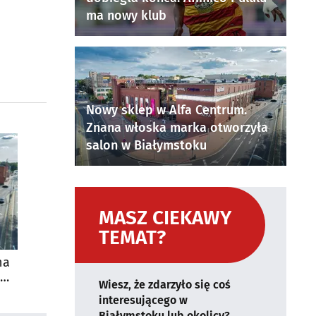
ma nowy klub
Nowy sklep w Alfa Centrum.
Znana włoska marka otworzyła
salon w Białymstoku
MASZ CIEKAWY
TEMAT?
na
Wiesz, że zdarzyło się coś
interesującego w
Białymstoku lub okolicy?