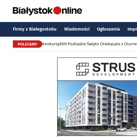
Firmy z Białegostoku
Wiadomości
Ogłoszenia
Imp
Konkursy
XXIV Podlaskie Święto Chleba
Lato z Churr
POLECAMY