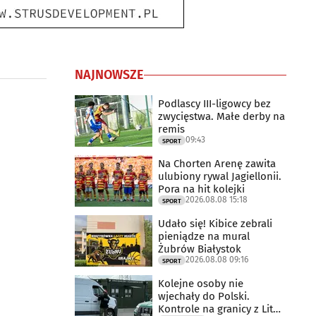
NAJNOWSZE
Podlascy III-ligowcy bez
zwycięstwa. Małe derby na
remis
09:43
SPORT
Na Chorten Arenę zawita
ulubiony rywal Jagiellonii.
Pora na hit kolejki
2026.08.08 15:18
SPORT
Udało się! Kibice zebrali
pieniądze na mural
Żubrów Białystok
2026.08.08 09:16
SPORT
Kolejne osoby nie
wjechały do Polski.
Kontrole na granicy z Litwą