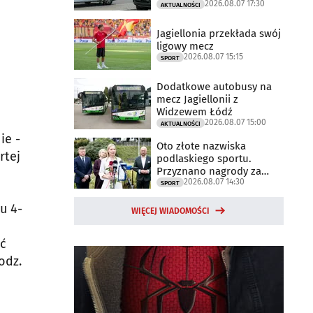
2026.08.07 17:30
trwają
AKTUALNOŚCI
Jagiellonia przekłada swój
ligowy mecz
2026.08.07 15:15
SPORT
Dodatkowe autobusy na
mecz Jagiellonii z
Widzewem Łódź
2026.08.07 15:00
AKTUALNOŚCI
ie -
Oto złote nazwiska
rtej
podlaskiego sportu.
Przyznano nagrody za
2026.08.07 14:30
2025 rok
SPORT
u 4-
WIĘCEJ WIADOMOŚCI
yć
odz.