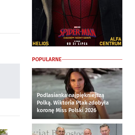
POPULARNE
Podlasianka najpiękniejszą
Polką. Wiktoria Ptak zdobyła
koronę Miss Polski 2026