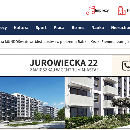
Imprezy
F
rezy
Kultura
Sport
Praca
Biznes
Nauka
Nierucho
eria MUNDO
Światowe Mistrzostwa w pieczeniu Babki i Kiszki Ziemniaczanej
Le