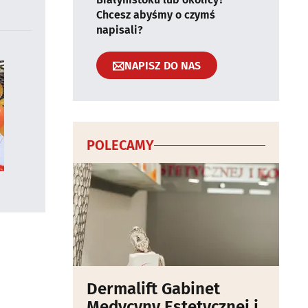
Chcesz abyśmy o czymś
napisali?
NAPISZ DO NAS
POLECAMY
Dermalift Gabinet
Medycyny Estetycznej i