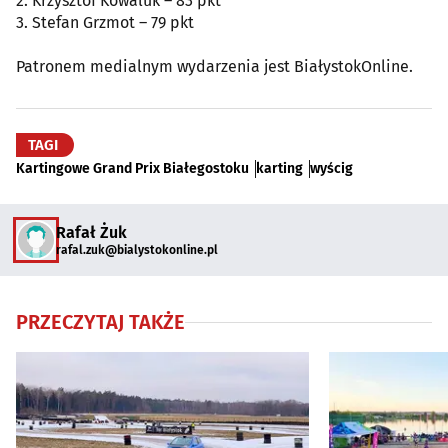
2. Krzysztof Kowaluk – 83 pkt
3. Stefan Grzmot – 79 pkt
Patronem medialnym wydarzenia jest BiałystokOnline.
TAGI
Kartingowe Grand Prix Białegostoku
karting
wyścig
Rafał Żuk
rafal.zuk@bialystokonline.pl
PRZECZYTAJ TAKŻE