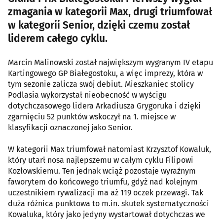
zmagania w kategorii Max, drugi triumfował
w kategorii Senior, dzięki czemu został
liderem całego cyklu.
Marcin Malinowski został największym wygranym IV etapu
Kartingowego GP Białegostoku, a więc imprezy, która w
tym sezonie zalicza swój debiut. Mieszkaniec stolicy
Podlasia wykorzystał nieobecność w wyścigu
dotychczasowego lidera Arkadiusza Grygoruka i dzięki
zgarnięciu 52 punktów wskoczył na 1. miejsce w
klasyfikacji oznaczonej jako Senior.
W kategorii Max triumfował natomiast Krzysztof Kowaluk,
który utarł nosa najlepszemu w całym cyklu Filipowi
Kozłowskiemu. Ten jednak wciąż pozostaje wyraźnym
faworytem do końcowego triumfu, gdyż nad kolejnym
uczestnikiem rywalizacji ma aż 119 oczek przewagi. Tak
duża różnica punktowa to m.in. skutek systematyczności
Kowaluka, który jako jedyny wystartował dotychczas we