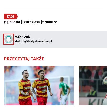
TAGI
Jagiellonia
Ekstraklasa
terminarz
Rafał Żuk
rafal.zuk@bialystokonline.pl
PRZECZYTAJ TAKŻE