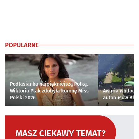
POPULARNE
Podlasianka najpiękniejszą Polką.
Wiktoria Ptak zdobyła koronę Miss
Awaria wodocią
Polski 2026
autobusów BKM 
MASZ CIEKAWY TEMAT?