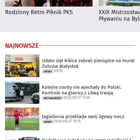
Rodzinny Retro Piknik PKS
XXIX Mistrzostw
Pływaniu na By
NAJNOWSZE
Udało się! Kibice zebrali pieniądze na mural
Żubrów Białystok
09:16
SPORT
Kolejne osoby nie wjechały do Polski.
Kontrole na granicy z Litwą trwają
2026.08.07 17:30
AKTUALNOŚCI
Jagiellonia przekłada swój ligowy mecz
2026.08.07 15:15
SPORT