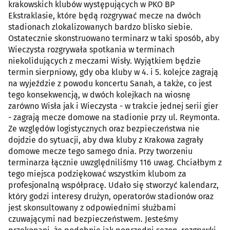
krakowskich klubów występujących w PKO BP
Ekstraklasie, które będą rozgrywać mecze na dwóch
stadionach zlokalizowanych bardzo blisko siebie.
Ostatecznie skonstruowano terminarz w taki sposób, aby
Wieczysta rozgrywała spotkania w terminach
niekolidujących z meczami Wisły. Wyjątkiem będzie
termin sierpniowy, gdy oba kluby w 4. i 5. kolejce zagrają
na wyjeździe z powodu koncertu Sanah, a także, co jest
tego konsekwencją, w dwóch kolejkach na wiosnę
zarówno Wisła jak i Wieczysta - w trakcie jednej serii gier
- zagrają mecze domowe na stadionie przy ul. Reymonta.
Ze względów logistycznych oraz bezpieczeństwa nie
dojdzie do sytuacji, aby dwa kluby z Krakowa zagrały
domowe mecze tego samego dnia. Przy tworzeniu
terminarza łącznie uwzględniliśmy 116 uwag. Chciałbym z
tego miejsca podziękować wszystkim klubom za
profesjonalną współpracę. Udało się stworzyć kalendarz,
który godzi interesy drużyn, operatorów stadionów oraz
jest skonsultowany z odpowiednimi służbami
czuwającymi nad bezpieczeństwem. Jesteśmy