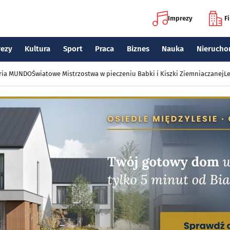
Imprezy
F
rezy
Kultura
Sport
Praca
Biznes
Nauka
Nierucho
eria MUNDO
Światowe Mistrzostwa w pieczeniu Babki i Kiszki Ziemniaczanej
Le