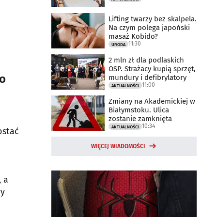
Lifting twarzy bez skalpela.
Na czym polega japoński
masaż Kobido?
11:30
URODA
2 mln zł dla podlaskich
OSP. Strażacy kupią sprzęt,
ao
mundury i defibrylatory
11:00
AKTUALNOŚCI
Zmiany na Akademickiej w
Białymstoku. Ulica
zostanie zamknięta
10:34
AKTUALNOŚCI
ostać
WIĘCEJ WIADOMOŚCI
, a
ry