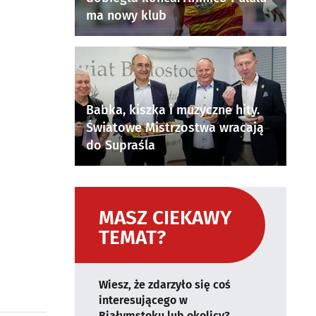
ma nowy klub
Babka, kiszka i muzyczne hity.
Światowe Mistrzostwa wracają
do Supraśla
MASZ CIEKAWY
TEMAT?
Wiesz, że zdarzyło się coś
interesującego w
Białymstoku lub okolicy?