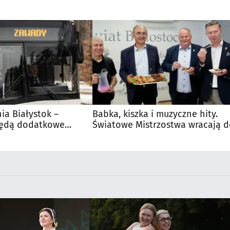
nia Białystok –
Babka, kiszka i muzyczne hity.
Będą dodatkowe
Światowe Mistrzostwa wracają 
 kibiców
Supraśla