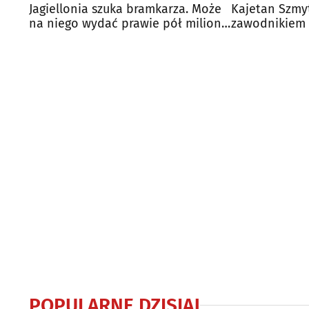
Jagiellonia szuka bramkarza. Może
Kajetan Szm
na niego wydać prawie pół miliona
zawodnikiem J
euro
POPULARNE DZISIAJ