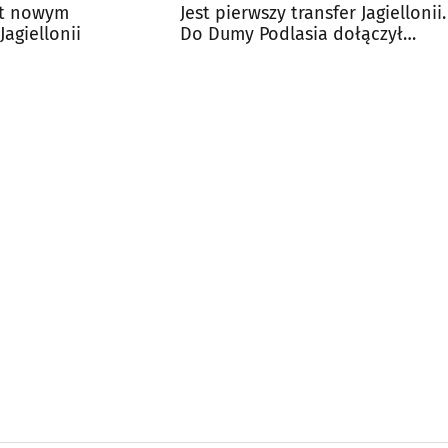
yt nowym
Jest pierwszy transfer Jagiellonii.
agiellonii
Do Dumy Podlasia dołączył
wychowanek Benfiki