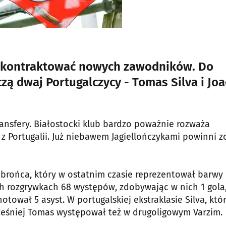
akontraktować nowych zawodników. Do
zą dwaj Portugalczycy - Tomas Silva i Jo
ransfery. Białostocki klub bardzo poważnie rozważa
z Portugalii. Już niebawem Jagiellończykami powinni z
brońca, który w ostatnim czasie reprezentował barwy
kich rozgrywkach 68 występów, zdobywając w nich 1 gola
tował 5 asyst. W portugalskiej ekstraklasie Silva, któ
cześniej Tomas występował też w drugoligowym Varzim.