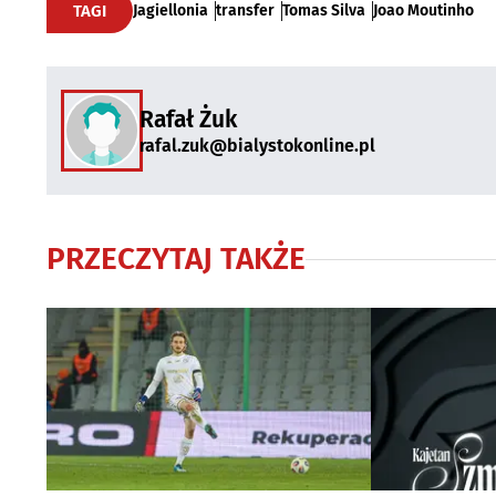
TAGI
Jagiellonia
transfer
Tomas Silva
Joao Moutinho
Rafał Żuk
rafal.zuk@bialystokonline.pl
PRZECZYTAJ TAKŻE