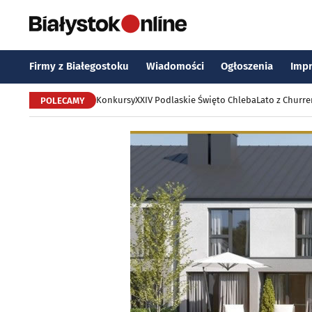
Firmy z Białegostoku
Wiadomości
Ogłoszenia
Imp
Konkursy
XXIV Podlaskie Święto Chleba
Lato z Churr
POLECAMY