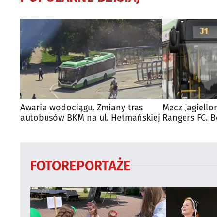
Awaria wodociągu. Zmiany tras
Mecz Jagiello
autobusów BKM na ul. Hetmańskiej
Rangers FC. 
autobusy dla
FOTOREPORTAŻE