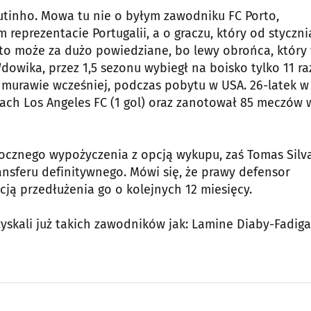
tinho. Mowa tu nie o byłym zawodniku FC Porto,
eprezentacie Portugalii, a o graczu, który od styczni
ał to może za dużo powiedziane, bo lewy obrońca, który
dowika, przez 1,5 sezonu wybiegł na boisko tylko 11 ra
 murawie wcześniej, podczas pobytu w USA. 26-latek w
ach Los Angeles FC (1 gol) oraz zanotował 85 meczów 
rocznego wypożyczenia z opcją wykupu, zaś Tomas Silv
ansferu definitywnego. Mówi się, że prawy defensor
ją przedłużenia go o kolejnych 12 miesięcy.
yskali już takich zawodników jak: Lamine Diaby-Fadiga