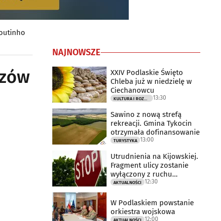
Moutinho
NAJNOWSZE
rzów
XXIV Podlaskie Święto
Chleba już w niedzielę w
Ciechanowcu
13:30
KULTURA I ROZRYWKA
Sawino z nową strefą
rekreacji. Gmina Tykocin
otrzymała dofinansowanie
13:00
TURYSTYKA
Utrudnienia na Kijowskiej.
Fragment ulicy zostanie
wyłączony z ruchu
12:30
drogowego
AKTUALNOŚCI
W Podlaskiem powstanie
orkiestra wojskowa
12:00
AKTUALNOŚCI