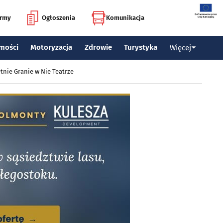
irmy
Ogłoszenia
Komunikacja
mości
Motoryzacja
Zdrowie
Turystyka
Więcej
tnie Granie w Nie Teatrze