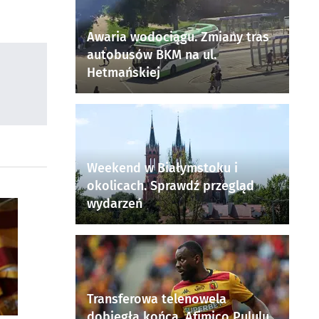
Awaria wodociągu. Zmiany tras
autobusów BKM na ul.
Hetmańskiej
Weekend w Białymstoku i
okolicach. Sprawdź przegląd
wydarzeń
Transferowa telenowela
dobiegła końca. Afimico Pululu