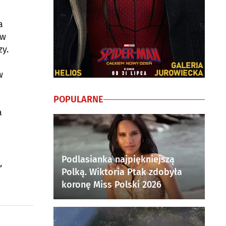
a
 w
zy.
w
POPULARNE
a
Podlasianka najpiękniejszą
,
Polką. Wiktoria Ptak zdobyła
koronę Miss Polski 2026