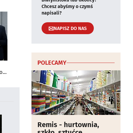
Chcesz abyśmy o czymś
napisali?
NAPISZ DO NAS
POLECAMY
do
Remis - hurtownia,
szkło, sztućce