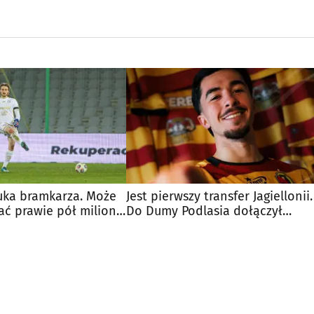
zuka bramkarza. Może
Jest pierwszy transfer Jagiellonii.
ać prawie pół miliona
Do Dumy Podlasia dołączył
wychowanek Benfiki