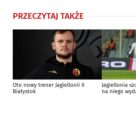
PRZECZYTAJ TAKŻE
Oto nowy trener Jagiellonii II
Jagiellonia s
Białystok
na niego wyd
euro