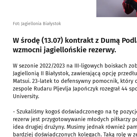
Fot: Jagiellonia Białystok
W środę (13.07) kontrakt z Dumą Podl
wzmocni jagiellońskie rezerwy.
W sezonie 2022/2023 na III-ligowych boiskach z
Jagiellonią II Białystok, zawierającą opcję przed
Matsui. 23-latek to defensywny pomocnik, który
zespole Rudaru Pljevlja Japończyk rozegrał 44 sp
University.
- Szukaliśmy kogoś doświadczonego na tę pozycj
rezerw jest przygotowywanie młodych piłkarzy po
idea drugiej drużyny. Musimy jednak również pa
bardziej doświadczonych kolegach. Taką rolę w z