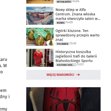
14:04
AKTUALNOŚCI
Nowy sklep w Alfa
Centrum. Znana włoska
marka otworzyła salon w
14:00
Białymstoku
BIZNES
Ogórki kiszone. Ten
sprawdzony przepis warto
znać
13:40
KULINARIA
Historyczna koszulka
Jagiellonii trafi do Galerii
karu
Białostockiego Sportu
13:03
u. W
KULTURA I ROZRYWKA
yo
WIĘCEJ WIADOMOŚCI
iem
dny i
jemy