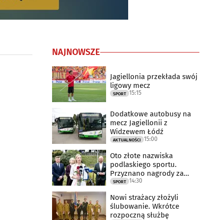
NAJNOWSZE
Jagiellonia przekłada swój
ligowy mecz
15:15
SPORT
Dodatkowe autobusy na
mecz Jagiellonii z
Widzewem Łódź
15:00
AKTUALNOŚCI
Oto złote nazwiska
podlaskiego sportu.
Przyznano nagrody za
14:30
2025 rok
SPORT
Nowi strażacy złożyli
ślubowanie. Wkrótce
rozpoczną służbę