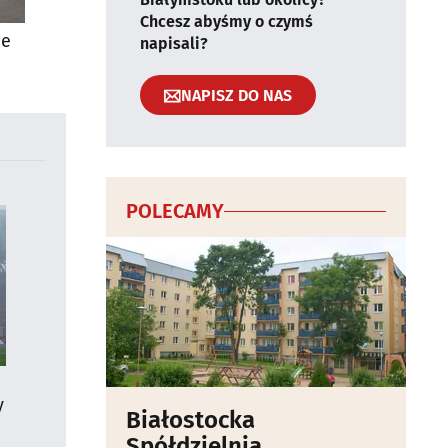
Chcesz abyśmy o czymś
ie
napisali?
NAPISZ DO NAS
POLECAMY
y
Białostocka
Spółdzielnia