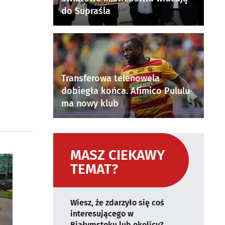
do Supraśla
Transferowa telenowela
dobiegła końca. Afimico Pululu
ma nowy klub
MASZ CIEKAWY
TEMAT?
Wiesz, że zdarzyło się coś
interesującego w
Białymstoku lub okolicy?