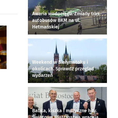
Awaria wodociągu. Zmiany tras
autobusów BKM na ul.
Hetmańskiej
Weekend w Białymstoku i
okolicach. Sprawdź przegląd
wydarzeń
Babka, kiszka i muzyczne hity.
Światowe Mistrzostwa wracają