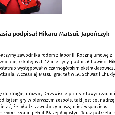
asia podpisał Hikaru Matsui. Japończyk
obaczymy zawodnika rodem z Japonii. Roczną umowę z
łużenia jej o kolejnych 12 miesięcy, podpisał bowiem Hi
 ostatnio występował w czarnogórskim ekstraklasowicz
otkania. Wcześniej Matsui grał też w SC Schwaz i Chuki
ę do drugiej drużyny. Oczywiście priorytetowym zadan
d kątem gry w pierwszym zespole, taki jest cel nadrzę
miętać, że młodzi zawodnicy muszą mieć wsparcie w
eszłym sezonie pełnił Błażej Augustyn. Teraz potrzebu