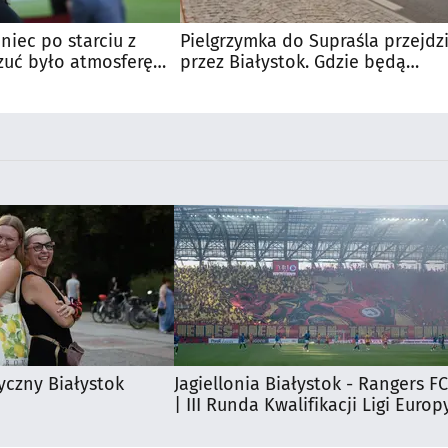
niec po starciu z
Pielgrzymka do Supraśla przejdz
zuć było atmosferę
przez Białystok. Gdzie będą
u
utrudnienia?
yczny Białystok
Jagiellonia Białystok - Rangers FC
| III Runda Kwalifikacji Ligi Europ