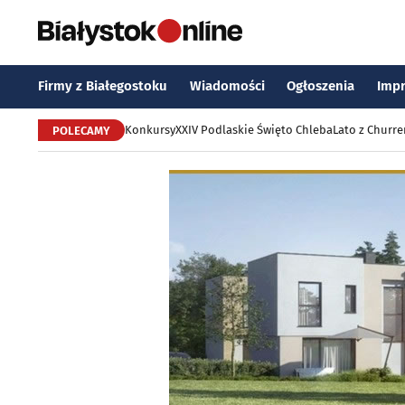
Firmy z Białegostoku
Wiadomości
Ogłoszenia
Imp
Konkursy
XXIV Podlaskie Święto Chleba
Lato z Churr
POLECAMY