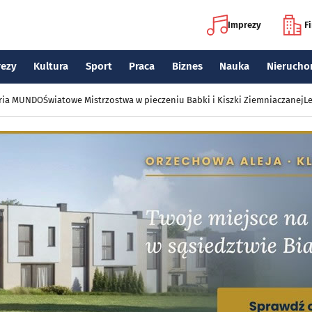
Imprezy
F
rezy
Kultura
Sport
Praca
Biznes
Nauka
Nierucho
eria MUNDO
Światowe Mistrzostwa w pieczeniu Babki i Kiszki Ziemniaczanej
Le