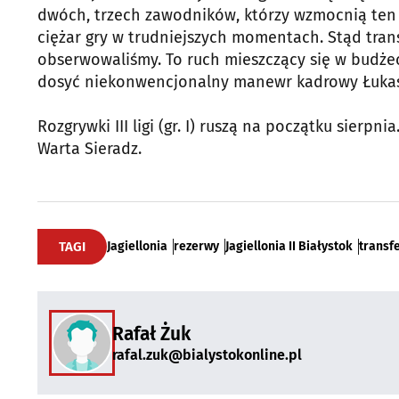
dwóch, trzech zawodników, którzy wzmocnią ten 
ciężar gry w trudniejszych momentach. Stąd trans
obserwowaliśmy. To ruch mieszczący się w budżeci
dosyć niekonwencjonalny manewr kadrowy Łukasz
Rozgrywki III ligi (gr. I) ruszą na początku sier
Warta Sieradz.
TAGI
Jagiellonia
rezerwy
Jagiellonia II Białystok
transf
Rafał Żuk
rafal.zuk@bialystokonline.pl