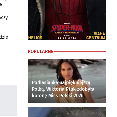
e
aczy
dzie
POPULARNE
Podlasianka najpiękniejszą
Polką. Wiktoria Ptak zdobyła
koronę Miss Polski 2026