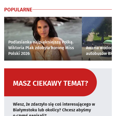
POPULARNE
Podlasianka najpiękniejszą Polką.
Wiktoria Ptak zdobyła koronę Miss
Awaria wodocią
Polski 2026
autobusów BKM 
MASZ CIEKAWY TEMAT?
Wiesz, że zdarzyło się coś interesującego w
Białymstoku lub okolicy? Chcesz abyśmy
o czymś napisali?