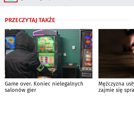
PRZECZYTAJ TAKŻE
Game over. Koniec nielegalnych
Mężczyzna usły
salonów gier
zajmie się sp
pożyczek