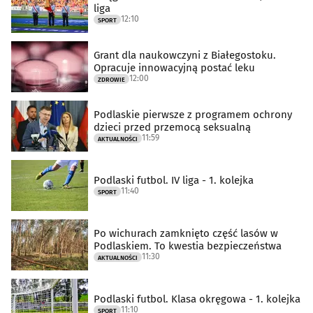
liga
12:10
SPORT
Grant dla naukowczyni z Białegostoku.
Opracuje innowacyjną postać leku
12:00
ZDROWIE
Podlaskie pierwsze z programem ochrony
dzieci przed przemocą seksualną
11:59
AKTUALNOŚCI
Podlaski futbol. IV liga - 1. kolejka
11:40
SPORT
Po wichurach zamknięto część lasów w
Podlaskiem. To kwestia bezpieczeństwa
11:30
AKTUALNOŚCI
Podlaski futbol. Klasa okręgowa - 1. kolejka
11:10
SPORT