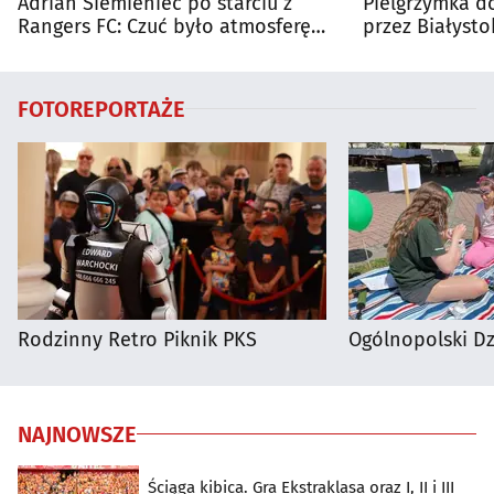
Adrian Siemieniec po starciu z
Pielgrzymka do
Rangers FC: Czuć było atmosferę
przez Białysto
dużego meczu
utrudnienia?
FOTOREPORTAŻE
Rodzinny Retro Piknik PKS
Ogólnopolski D
NAJNOWSZE
Ściąga kibica. Gra Ekstraklasa oraz I, II i III