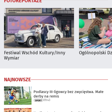
FOTOREPORTAŻE
Festiwal Wschód Kultury/Inny
Ogólnopolski D
Wymiar
NAJNOWSZE
Podlascy III-ligowcy bez zwycięstwa. Małe
derby na remis
09:43
SPORT