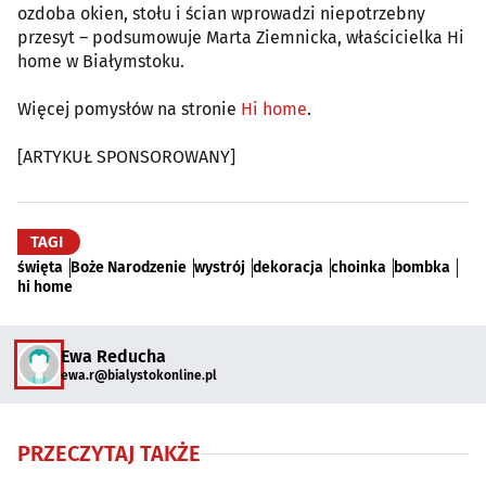
ozdoba okien, stołu i ścian wprowadzi niepotrzebny
przesyt – podsumowuje Marta Ziemnicka, właścicielka Hi
home w Białymstoku.
Więcej pomysłów na stronie
Hi home
.
[ARTYKUŁ SPONSOROWANY]
TAGI
święta
Boże Narodzenie
wystrój
dekoracja
choinka
bombka
hi home
Ewa Reducha
ewa.r@bialystokonline.pl
PRZECZYTAJ TAKŻE