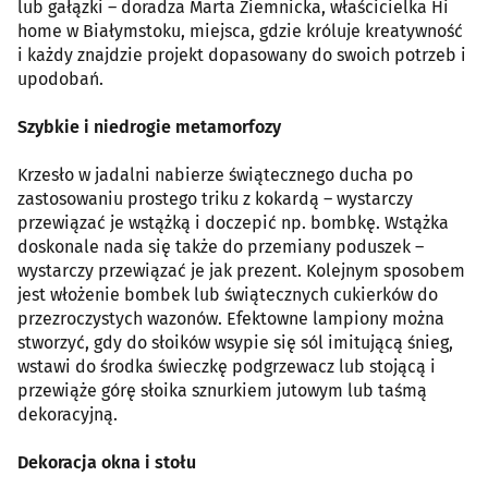
lub gałązki – doradza Marta Ziemnicka, właścicielka Hi
home w Białymstoku, miejsca, gdzie króluje kreatywność
i każdy znajdzie projekt dopasowany do swoich potrzeb i
upodobań.
Szybkie i niedrogie metamorfozy
Krzesło w jadalni nabierze świątecznego ducha po
zastosowaniu prostego triku z kokardą – wystarczy
przewiązać je wstążką i doczepić np. bombkę. Wstążka
doskonale nada się także do przemiany poduszek –
wystarczy przewiązać je jak prezent. Kolejnym sposobem
jest włożenie bombek lub świątecznych cukierków do
przezroczystych wazonów. Efektowne lampiony można
stworzyć, gdy do słoików wsypie się sól imitującą śnieg,
wstawi do środka świeczkę podgrzewacz lub stojącą i
przewiąże górę słoika sznurkiem jutowym lub taśmą
dekoracyjną.
Dekoracja okna i stołu