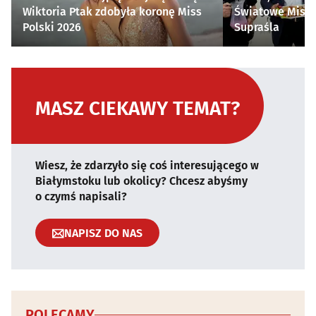
Wiktoria Ptak zdobyła koronę Miss
Światowe Mistr
Polski 2026
Supraśla
MASZ CIEKAWY TEMAT?
Wiesz, że zdarzyło się coś interesującego w
Białymstoku lub okolicy? Chcesz abyśmy
o czymś napisali?
NAPISZ DO NAS
POLECAMY