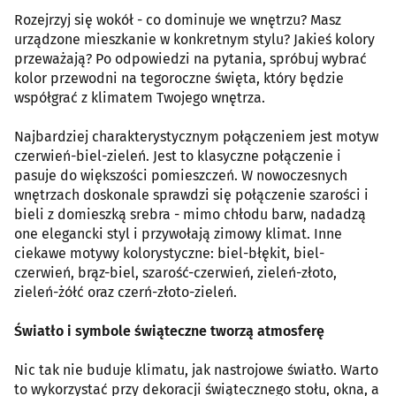
Rozejrzyj się wokół - co dominuje we wnętrzu? Masz
urządzone mieszkanie w konkretnym stylu? Jakieś kolory
przeważają? Po odpowiedzi na pytania, spróbuj wybrać
kolor przewodni na tegoroczne święta, który będzie
współgrać z klimatem Twojego wnętrza.
Najbardziej charakterystycznym połączeniem jest motyw
czerwień-biel-zieleń. Jest to klasyczne połączenie i
pasuje do większości pomieszczeń. W nowoczesnych
wnętrzach doskonale sprawdzi się połączenie szarości i
bieli z domieszką srebra - mimo chłodu barw, nadadzą
one elegancki styl i przywołają zimowy klimat. Inne
ciekawe motywy kolorystyczne: biel-błękit, biel-
czerwień, brąz-biel, szarość-czerwień, zieleń-złoto,
zieleń-żółć oraz czerń-złoto-zieleń.
Światło i symbole świąteczne tworzą atmosferę
Nic tak nie buduje klimatu, jak nastrojowe światło. Warto
to wykorzystać przy dekoracji świątecznego stołu, okna, a