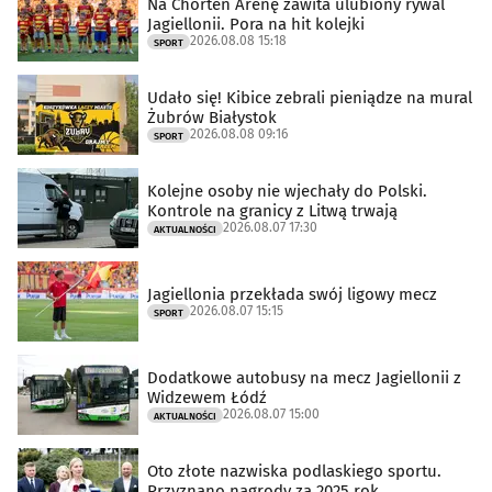
Na Chorten Arenę zawita ulubiony rywal
Jagiellonii. Pora na hit kolejki
2026.08.08 15:18
SPORT
Udało się! Kibice zebrali pieniądze na mural
Żubrów Białystok
2026.08.08 09:16
SPORT
Kolejne osoby nie wjechały do Polski.
Kontrole na granicy z Litwą trwają
2026.08.07 17:30
AKTUALNOŚCI
Jagiellonia przekłada swój ligowy mecz
2026.08.07 15:15
SPORT
Dodatkowe autobusy na mecz Jagiellonii z
Widzewem Łódź
2026.08.07 15:00
AKTUALNOŚCI
Oto złote nazwiska podlaskiego sportu.
Przyznano nagrody za 2025 rok