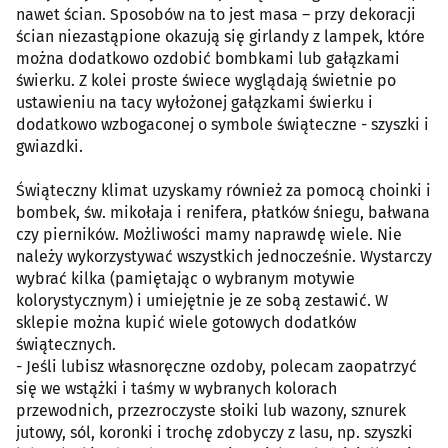
nawet ścian. Sposobów na to jest masa – przy dekoracji
ścian niezastąpione okazują się girlandy z lampek, które
można dodatkowo ozdobić bombkami lub gałązkami
świerku. Z kolei proste świece wyglądają świetnie po
ustawieniu na tacy wyłożonej gałązkami świerku i
dodatkowo wzbogaconej o symbole świąteczne - szyszki i
gwiazdki.
Świąteczny klimat uzyskamy również za pomocą choinki i
bombek, św. mikołaja i renifera, płatków śniegu, bałwana
czy pierników. Możliwości mamy naprawdę wiele. Nie
należy wykorzystywać wszystkich jednocześnie. Wystarczy
wybrać kilka (pamiętając o wybranym motywie
kolorystycznym) i umiejętnie je ze sobą zestawić. W
sklepie można kupić wiele gotowych dodatków
świątecznych.
- Jeśli lubisz własnoręczne ozdoby, polecam zaopatrzyć
się we wstążki i taśmy w wybranych kolorach
przewodnich, przezroczyste słoiki lub wazony, sznurek
jutowy, sól, koronki i trochę zdobyczy z lasu, np. szyszki