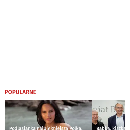
POPULARNE
Podlasianka najpiękniejszą Polką.
Babka, kiszka i