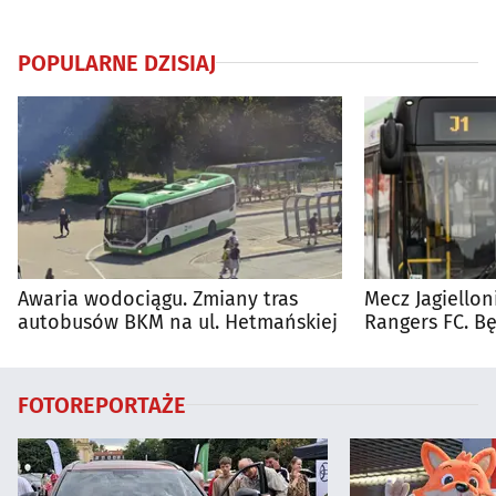
POPULARNE DZISIAJ
Awaria wodociągu. Zmiany tras
Mecz Jagiellon
autobusów BKM na ul. Hetmańskiej
Rangers FC. 
autobusy dla 
FOTOREPORTAŻE