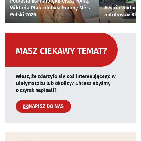
Podlasianka najpiękniejszą Polką.
Wiktoria Ptak zdobyła koronę Miss
Awaria wodocią
Polski 2026
autobusów BKM 
MASZ CIEKAWY TEMAT?
Wiesz, że zdarzyło się coś interesującego w
Białymstoku lub okolicy? Chcesz abyśmy
o czymś napisali?
NAPISZ DO NAS