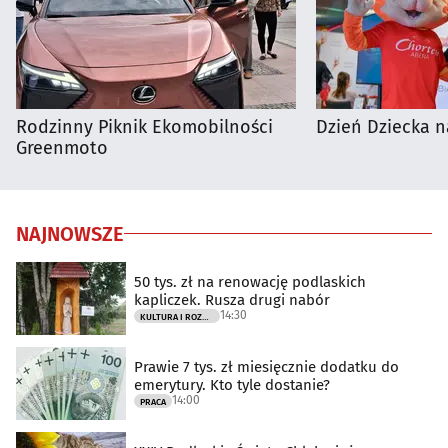
Rodzinny Piknik Ekomobilności
Dzień Dziecka n
Greenmoto
NAJNOWSZE
50 tys. zł na renowację podlaskich
kapliczek. Rusza drugi nabór
14:30
KULTURA I ROZRYWKA
Prawie 7 tys. zł miesięcznie dodatku do
emerytury. Kto tyle dostanie?
14:00
PRACA