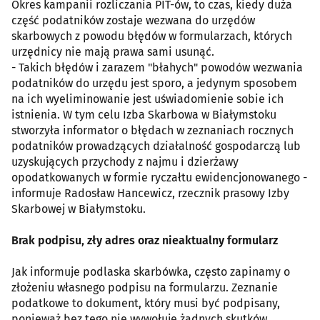
Okres kampanii rozliczania PIT-ów, to czas, kiedy duża
część podatników zostaje wezwana do urzędów
skarbowych z powodu błędów w formularzach, których
urzędnicy nie mają prawa sami usunąć.
- Takich błędów i zarazem "błahych" powodów wezwania
podatników do urzędu jest sporo, a jedynym sposobem
na ich wyeliminowanie jest uświadomienie sobie ich
istnienia. W tym celu Izba Skarbowa w Białymstoku
stworzyła informator o błędach w zeznaniach rocznych
podatników prowadzących działalność gospodarczą lub
uzyskujących przychody z najmu i dzierżawy
opodatkowanych w formie ryczałtu ewidencjonowanego -
informuje Radosław Hancewicz, rzecznik prasowy Izby
Skarbowej w Białymstoku.
Brak podpisu, zły adres oraz nieaktualny formularz
Jak informuje podlaska skarbówka, często zapinamy o
złożeniu własnego podpisu na formularzu. Zeznanie
podatkowe to dokument, który musi być podpisany,
ponieważ bez tego nie wywołuje żadnych skutków