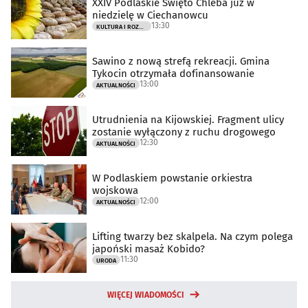
XXIV Podlaskie Święto Chleba już w
niedzielę w Ciechanowcu
13:30
KULTURA I ROZRYWKA
Sawino z nową strefą rekreacji. Gmina
Tykocin otrzymała dofinansowanie
13:00
AKTUALNOŚCI
Utrudnienia na Kijowskiej. Fragment ulicy
zostanie wyłączony z ruchu drogowego
12:30
AKTUALNOŚCI
W Podlaskiem powstanie orkiestra
wojskowa
12:00
AKTUALNOŚCI
Lifting twarzy bez skalpela. Na czym polega
japoński masaż Kobido?
11:30
URODA
WIĘCEJ WIADOMOŚCI