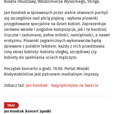
Bułata Okudżawy, Włodzimierza Wysockiego, Stinga.
Jan Kondrak w śpiewanych przez siebie utworach pochyli
się szczególnie nad płcią piękną - wykona piosenki
przygotowane specjalnie na Dzień Kobiet. Zaprezentuje
zarówno wesołe i pogodne kompozycje, jak i te bardziej
liryczne i zadumane, pełne miłości, namiętności, a nawet
erotyzmu. Piosenki zagranicznych wykonawców będą
śpiewane z polskim tekstem. Każdy z nich przedstawia
inny obraz kobiety: kobiety uległej, szczęśliwej czy
kobiety do spełniania uciech mężczyzn.
Początek koncertu o godz. 19.00. Portal Miejski
BiałystokOnline jest patronem medialnym imprezy.
Zobacz też:
Jan Kondrak - Najpiękniejsze na świecie
TAGI
Jan Kondrak
koncert
spodki