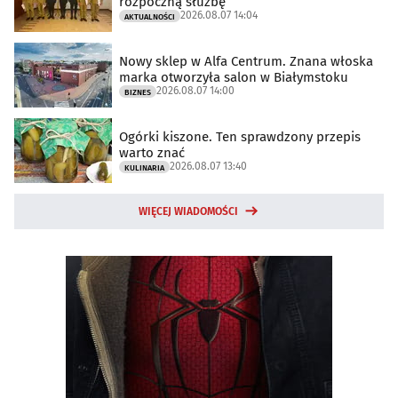
rozpoczną służbę
2026.08.07 14:04
AKTUALNOŚCI
Nowy sklep w Alfa Centrum. Znana włoska
marka otworzyła salon w Białymstoku
2026.08.07 14:00
BIZNES
Ogórki kiszone. Ten sprawdzony przepis
warto znać
2026.08.07 13:40
KULINARIA
WIĘCEJ WIADOMOŚCI