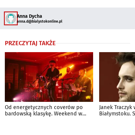
Anna Dycha
anna.d@bialystokonline.pl
PRZECZYTAJ TAKŻE
Od energetycznych coverów po
Janek Traczyk 
bardowską klasykę. Weekend w
Białymstoku. 
Zmianie Klimatu
wieczór