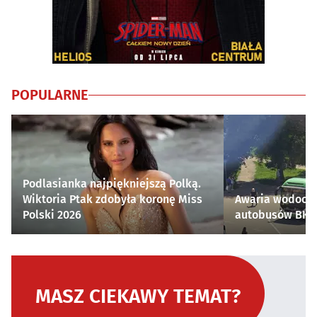
POPULARNE
Podlasianka najpiękniejszą Polką.
Wiktoria Ptak zdobyła koronę Miss
Awaria wodocią
Polski 2026
autobusów BKM 
MASZ CIEKAWY TEMAT?