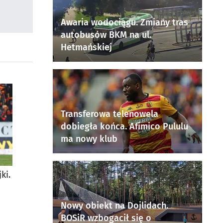
Awaria wodociągu. Zmiany tras
autobusów BKM na ul.
Hetmańskiej
Transferowa telenowela
dobiegła końca. Afimico Pululu
ma nowy klub
ki.
Nowy obiekt na Dojlidach.
BOSiR wzbogacił się o