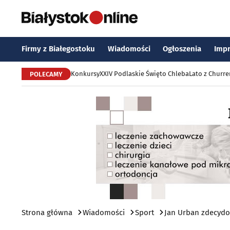
Firmy z Białegostoku
Wiadomości
Ogłoszenia
Imp
Konkursy
XXIV Podlaskie Święto Chleba
Lato z Churr
POLECAMY
Strona główna
Wiadomości
Sport
Jan Urban zdecydow