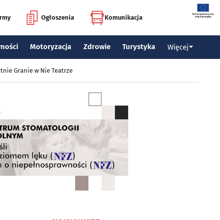
irmy
Ogłoszenia
Komunikacja
mości
Motoryzacja
Zdrowie
Turystyka
Więcej
tnie Granie w Nie Teatrze