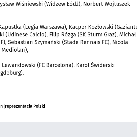
emysław Wiśniewski (Widzew Łódź), Norbert Wojtuszek
 Kapustka (Legia Warszawa), Kacper Kozłowski (Gaziant
ki (Udinese Calcio), Filip Rózga (SK Sturm Graz), Michał
 IF), Sebastian Szymański (Stade Rennais FC), Nicola
r Mediolan),
t Lewandowski (FC Barcelona), Karol Świderski
agdeburg).
an
reprezentacja Polski