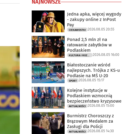
NAJNOWSZE
Jedna apka, więcej wygody
- zakupy online z InPost
Pay
2026.08.05 20:55
CIEKAWOSTKI
Ponad 2,5 mln zł na
ratowanie zabytków w
Podlaskiem
2026.08.05 16:00
KULTURA I ROZRYWKA
Białostoczanie wśród
najlepszych. Trójka z KS-u
Podlasie na MŚ U-20
2026.08.05 15:17
SPORT
Kolejne instytucje w
Podlaskiem wzmocnią
bezpieczeństwo kryzysowe
2026.08.05 15:00
AKTUALNOŚCI
Burmistrz Choroszczy z
Brązowym Medalem za
Zasługi dla Policji
2026.08.05 14:30
AKTUALNOŚCI