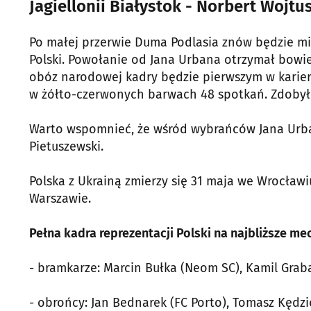
Jagiellonii Białystok - Norbert Wojtu
Po małej przerwie Duma Podlasia znów będzie mi
Polski. Powołanie od Jana Urbana otrzymał bow
obóz narodowej kadry będzie pierwszym w karierz
w żółto-czerwonych barwach 48 spotkań. Zdobył w 
Warto wspomnieć, że wśród wybrańców Jana Urba
Pietuszewski.
Polska z Ukrainą zmierzy się 31 maja we Wrocławi
Warszawie.
Pełna kadra reprezentacji Polski na najbliższe m
- bramkarze: Marcin Bułka (Neom SC), Kamil Grab
- obrońcy: Jan Bednarek (FC Porto), Tomasz Kędzio