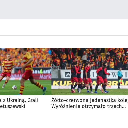
 z Ukrainą. Grali
Żółto-czerwona jedenastka kolej
ietuszewski
Wyróżnienie otrzymało trzech
Jagiellończyków