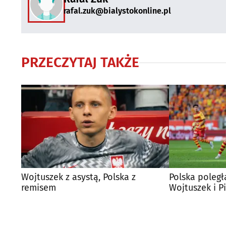
rafal.zuk@bialystokonline.pl
PRZECZYTAJ TAKŻE
Wojtuszek z asystą, Polska z
Polska poległa
remisem
Wojtuszek i P