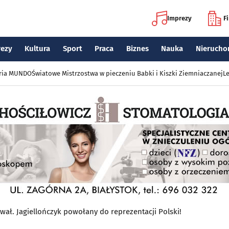
Imprezy
F
rezy
Kultura
Sport
Praca
Biznes
Nauka
Nierucho
eria MUNDO
Światowe Mistrzostwa w pieczeniu Babki i Kiszki Ziemniaczanej
Le
ał. Jagiellończyk powołany do reprezentacji Polski!