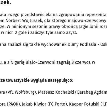
szek.
ała swego przedstawiciela na zgrupowaniu reprezentac
iem Norbert Wojtuszek, dla którego majowo-czerwcowy
e. W minionym sezonie prawy obrońca Jagiellonii roz
nich 2 gole i zaliczył tyle samo asyst.
na znalazł się także wychowanek Dumy Podlasia - Os
u, a z Nigerią Biało-Czerwoni zagrają 3 czerwca w
ecze towarzyskie wygląda następująco:
ara (VfL Wolfsburg), Mateusz Kochalski (Qarabag Agdam
ra (PAOK), Jakub Kiwior (FC Porto), Kacper Potulski (1.