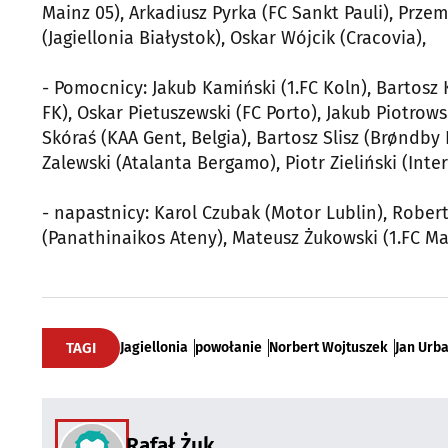
Mainz 05), Arkadiusz Pyrka (FC Sankt Pauli), Prz
(Jagiellonia Białystok), Oskar Wójcik (Cracovia),
- Pomocnicy: Jakub Kamiński (1.FC Koln), Bartosz
FK), Oskar Pietuszewski (FC Porto), Jakub Piotrows
Skóraś (KAA Gent, Belgia), Bartosz Slisz (Brøndby
Zalewski (Atalanta Bergamo), Piotr Zieliński (Inte
- napastnicy: Karol Czubak (Motor Lublin), Rober
(Panathinaikos Ateny), Mateusz Żukowski (1.FC M
TAGI
Jagiellonia
powołanie
Norbert Wojtuszek
Jan Urb
Rafał Żuk