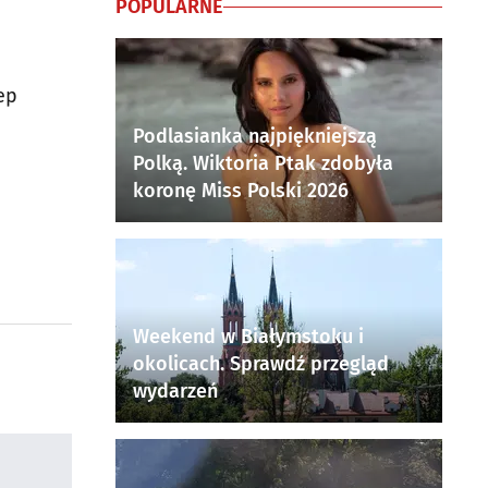
POPULARNE
ep
Podlasianka najpiękniejszą
Polką. Wiktoria Ptak zdobyła
koronę Miss Polski 2026
Weekend w Białymstoku i
okolicach. Sprawdź przegląd
wydarzeń