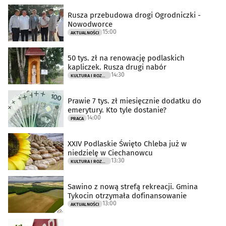
Rusza przebudowa drogi Ogrodniczki -
Nowodworce
15:00
AKTUALNOŚCI
50 tys. zł na renowację podlaskich
kapliczek. Rusza drugi nabór
14:30
KULTURA I ROZRYWKA
Prawie 7 tys. zł miesięcznie dodatku do
emerytury. Kto tyle dostanie?
14:00
PRACA
XXIV Podlaskie Święto Chleba już w
niedzielę w Ciechanowcu
13:30
KULTURA I ROZRYWKA
Sawino z nową strefą rekreacji. Gmina
Tykocin otrzymała dofinansowanie
13:00
AKTUALNOŚCI