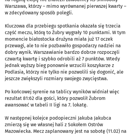
Warszawa, którzy – mimo wyrównanej pierwszej kwarty –
w zdecydowany sposób polegli.
Kluczowa dla przebiegu spotkania okazała się trzecia
część meczu, którą to Żubry wygrały 10 punktami. W tym
momencie białostocka drużyna miała już 17 oczek
przewagi, ale to nie pozbawiło gospodarzy nadziei na
dobry wynik. Warszawianie bardzo dobrze rozpoczęli
czwartą kwartę i szybko odrobili aż 7 punktów. Wtedy
jednak wyższy bieg ponownie wrzucili koszykarze z
Podlasia, którzy nie tylko nie pozwolili się dogonić, ale
jeszcze zwiększyli rozmiary swojego zwycięstwa.
Po końcowej syrenie na tablicy wyników widniał więc
rezultat 81:62 dla gości, który pozwolił Żubrom
awansować w tabeli II ligi na 7. lokatę.
W następnej kolejce podopieczni Jakuba Jakubca
zmierzą się we własnej hali z Sokołem Ostrów
Mazowiecka. Mecz zaplanowany jest na sobotę (11.02) na