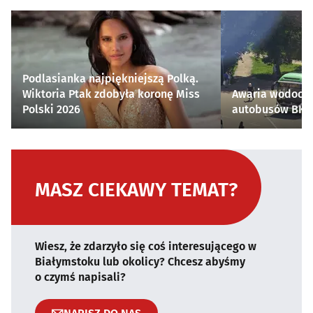
Podlasianka najpiękniejszą Polką.
Wiktoria Ptak zdobyła koronę Miss
Awaria wodocią
Polski 2026
autobusów BKM 
MASZ CIEKAWY TEMAT?
Wiesz, że zdarzyło się coś interesującego w
Białymstoku lub okolicy? Chcesz abyśmy
o czymś napisali?