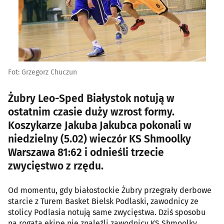
Fot: Grzegorz Chuczun
Żubry Leo-Sped Białystok notują w
ostatnim czasie duży wzrost formy.
Koszykarze Jakuba Jakubca pokonali w
niedzielny (5.02) wieczór KS Shmoolky
Warszawa 81:62 i odnieśli trzecie
zwycięstwo z rzędu.
Od momentu, gdy białostockie Żubry przegrały derbowe
starcie z Turem Basket Bielsk Podlaski, zawodnicy ze
stolicy Podlasia notują same zwycięstwa. Dziś sposobu
na rogatą ekipę nie znaleźli zawodnicy KS Shmoolky