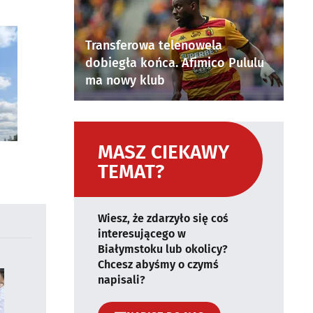
Transferowa telenowela
dobiegła końca. Afimico Pululu
ma nowy klub
MASZ CIEKAWY
TEMAT?
Wiesz, że zdarzyło się coś
interesującego w
Białymstoku lub okolicy?
Chcesz abyśmy o czymś
napisali?