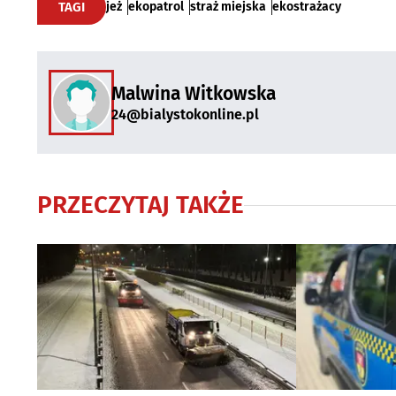
TAGI
jeż
ekopatrol
straż miejska
ekostrażacy
Malwina Witkowska
24@bialystokonline.pl
PRZECZYTAJ TAKŻE