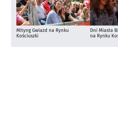
Mityng Gwiazd na Rynku
Dni Miasta B
Kościuszki
na Rynku Koś