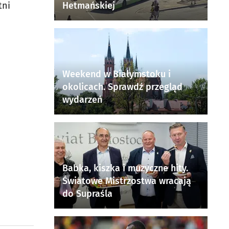
Hetmańskiej
tni
Weekend w Białymstoku i
okolicach. Sprawdź przegląd
wydarzeń
Babka, kiszka i muzyczne hity.
Światowe Mistrzostwa wracają
do Supraśla