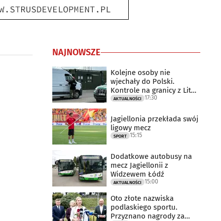
NAJNOWSZE
Kolejne osoby nie
wjechały do Polski.
Kontrole na granicy z Litwą
17:30
trwają
AKTUALNOŚCI
Jagiellonia przekłada swój
ligowy mecz
15:15
SPORT
Dodatkowe autobusy na
mecz Jagiellonii z
Widzewem Łódź
15:00
AKTUALNOŚCI
Oto złote nazwiska
podlaskiego sportu.
Przyznano nagrody za