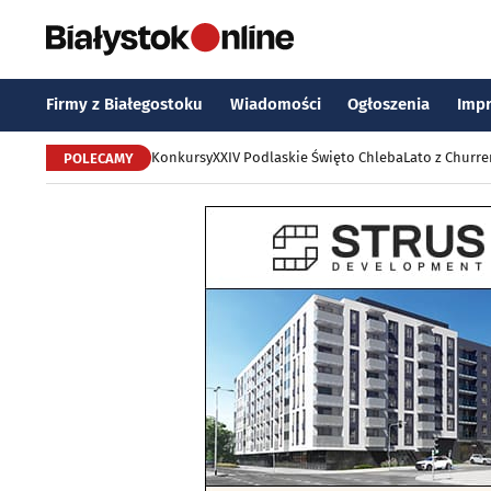
Firmy z Białegostoku
Wiadomości
Ogłoszenia
Imp
Konkursy
XXIV Podlaskie Święto Chleba
Lato z Churr
POLECAMY