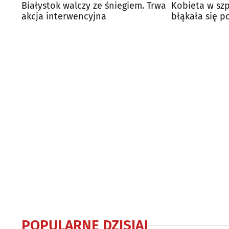
Białystok walczy ze śniegiem. Trwa
Kobieta w szp
akcja interwencyjna
błąkała się p
przyszła w po
POPULARNE DZISIAJ