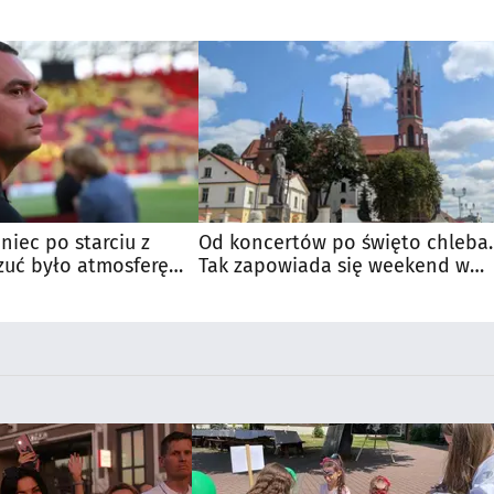
niec po starciu z
Od koncertów po święto chleba.
zuć było atmosferę
Tak zapowiada się weekend w
u
regionie