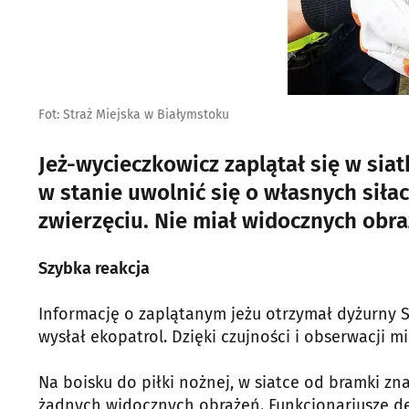
Fot: Straż Miejska w Białymstoku
Jeż-wycieczkowicz zaplątał się w siat
w stanie uwolnić się o własnych siła
zwierzęciu. Nie miał widocznych obra
Szybka reakcja
Informację o zaplątanym jeżu otrzymał dyżurny S
wysłał ekopatrol. Dzięki czujności i obserwacji mi
Na boisku do piłki nożnej, w siatce od bramki zn
żadnych widocznych obrażeń. Funkcjonariusze del