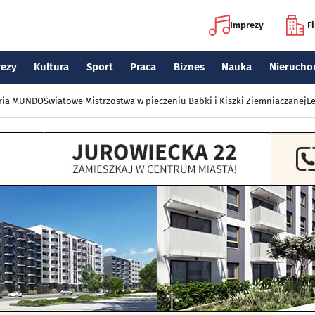
Imprezy
F
rezy
Kultura
Sport
Praca
Biznes
Nauka
Nierucho
eria MUNDO
Światowe Mistrzostwa w pieczeniu Babki i Kiszki Ziemniaczanej
Le