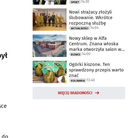
14:30
2025 rok
SPORT
Nowi strażacy złożyli
ślubowanie. Wkrótce
rozpoczną służbę
14:04
AKTUALNOŚCI
Nowy sklep w Alfa
Centrum. Znana włoska
marka otworzyła salon w
był
14:00
Białymstoku
BIZNES
Ogórki kiszone. Ten
sprawdzony przepis warto
znać
13:40
KULINARIA
WIĘCEJ WIADOMOŚCI
sce
o do