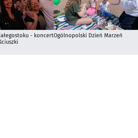
iałegostoku - koncert
Ogólnopolski Dzień Marzeń
ciuszki