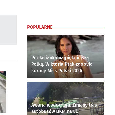
POPULARNE
Podlasianka najpiękniejszą
Polką. Wiktoria Ptak zdobyła
koronę Miss Polski 2026
Awaria wodociągu. Zmiany tras
autobusów BKM na ul.