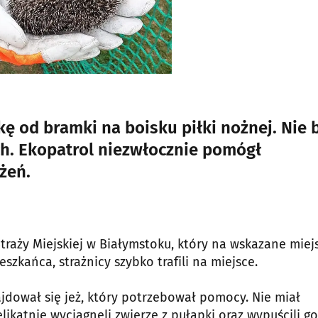
kę od bramki na boisku piłki nożnej. Nie 
ch. Ekopatrol niezwłocznie pomógł
żeń.
traży Miejskiej w Białymstoku, który na wskazane miej
eszkańca, strażnicy szybko trafili na miejsce.
ajdował się jeż, który potrzebował pomocy. Nie miał
ikatnie wyciągnęli zwierzę z pułapki oraz wypuścili g