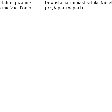
italnej piżamie
Dewastacja zamiast sztuki. Niele
o mieście. Pomoc
przyłapani w parku
rę