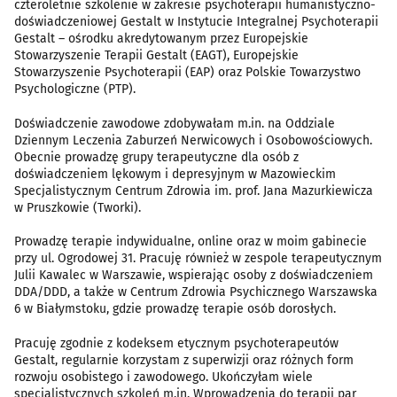
czteroletnie szkolenie w zakresie psychoterapii humanistyczno-
doświadczeniowej Gestalt w Instytucie Integralnej Psychoterapii
Gestalt – ośrodku akredytowanym przez Europejskie
Stowarzyszenie Terapii Gestalt (EAGT), Europejskie
Stowarzyszenie Psychoterapii (EAP) oraz Polskie Towarzystwo
Psychologiczne (PTP).
Doświadczenie zawodowe zdobywałam m.in. na Oddziale
Dziennym Leczenia Zaburzeń Nerwicowych i Osobowościowych.
Obecnie prowadzę grupy terapeutyczne dla osób z
doświadczeniem lękowym i depresyjnym w Mazowieckim
Specjalistycznym Centrum Zdrowia im. prof. Jana Mazurkiewicza
w Pruszkowie (Tworki).
Prowadzę terapie indywidualne, online oraz w moim gabinecie
przy ul. Ogrodowej 31. Pracuję również w zespole terapeutycznym
Julii Kawalec w Warszawie, wspierając osoby z doświadczeniem
DDA/DDD, a także w Centrum Zdrowia Psychicznego Warszawska
6 w Białymstoku, gdzie prowadzę terapie osób dorosłych.
Pracuję zgodnie z kodeksem etycznym psychoterapeutów
Gestalt, regularnie korzystam z superwizji oraz różnych form
rozwoju osobistego i zawodowego. Ukończyłam wiele
specjalistycznych szkoleń m.in. Wprowadzenia do terapii par