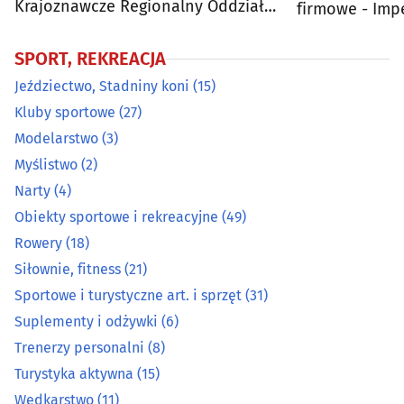
Krajoznawcze Regionalny Oddział
firmowe - Imp
w Białymstoku
Turystyka aktywna
(15)
SPORT, REKREACJA
Jeździectwo, Stadniny koni
(15)
Wędkarstwo
(11)
Kluby sportowe
(27)
Żeglarski i motorowodny sprzęt
(2)
Modelarstwo
(3)
Myślistwo
(2)
Narty
(4)
Obiekty sportowe i rekreacyjne
(49)
Rowery
(18)
Siłownie, fitness
(21)
Sportowe i turystyczne art. i sprzęt
(31)
Suplementy i odżywki
(6)
Trenerzy personalni
(8)
Turystyka aktywna
(15)
Wędkarstwo
(11)