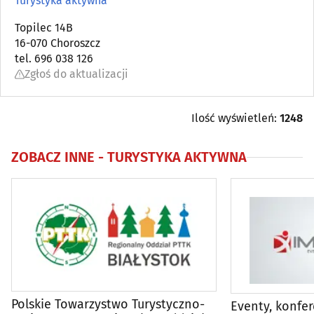
Turystyka aktywna
Modelarstwo
Topilec 14B
(3)
16-070 Choroszcz
tel. 696 038 126
Myślistwo
(2)
Zgłoś do aktualizacji
Narty
(4)
Ilość wyświetleń:
1248
Obiekty sportowe i rekreacyjne
(49)
ZOBACZ INNE -
TURYSTYKA AKTYWNA
Rowery
(18)
Siłownie, fitness
(21)
Sportowe i turystyczne art. i sprzęt
(31)
Suplementy i odżywki
(6)
Polskie Towarzystwo Turystyczno-
Eventy, konfer
Trenerzy personalni
(8)