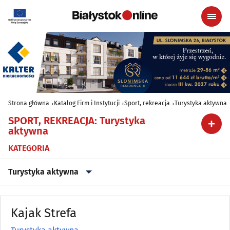
Strona główna
Katalog Firm i Instytucji
Sport, rekreacja
Turystyka aktywna
SPORT, REKREACJA
:
Turystyka
aktywna
KATEGORIA
Turystyka aktywna
Jeździectwo, Stadniny koni
(15)
Kajak Strefa
Kluby sportowe
(27)