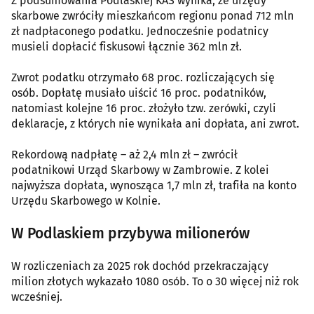
Z podsumowania Podlaskiej KAS wynika, że urzędy
skarbowe zwróciły mieszkańcom regionu ponad 712 mln
zł nadpłaconego podatku. Jednocześnie podatnicy
musieli dopłacić fiskusowi łącznie 362 mln zł.
Zwrot podatku otrzymało 68 proc. rozliczających się
osób. Dopłatę musiało uiścić 16 proc. podatników,
natomiast kolejne 16 proc. złożyło tzw. zerówki, czyli
deklaracje, z których nie wynikała ani dopłata, ani zwrot.
Rekordową nadpłatę – aż 2,4 mln zł – zwrócił
podatnikowi Urząd Skarbowy w Zambrowie. Z kolei
najwyższa dopłata, wynosząca 1,7 mln zł, trafiła na konto
Urzędu Skarbowego w Kolnie.
W Podlaskiem przybywa milionerów
W rozliczeniach za 2025 rok dochód przekraczający
milion złotych wykazało 1080 osób. To o 30 więcej niż rok
wcześniej.