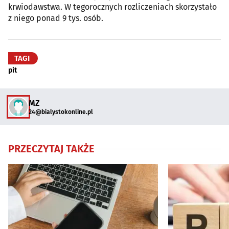
krwiodawstwa. W tegorocznych rozliczeniach skorzystało
z niego ponad 9 tys. osób.
TAGI
pit
MZ
24@bialystokonline.pl
PRZECZYTAJ TAKŻE