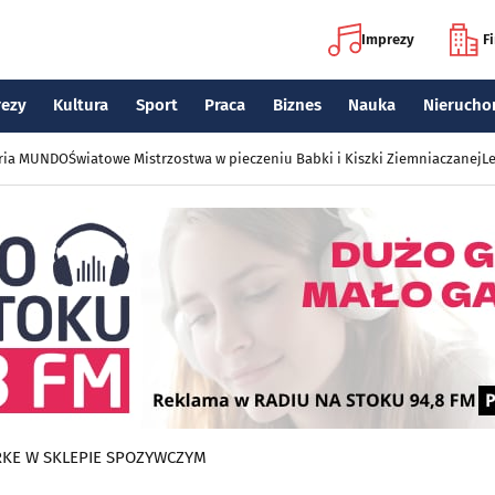
Imprezy
F
rezy
Kultura
Sport
Praca
Biznes
Nauka
Nierucho
eria MUNDO
Światowe Mistrzostwa w pieczeniu Babki i Kiszki Ziemniaczanej
Le
RKE W SKLEPIE SPOZYWCZYM