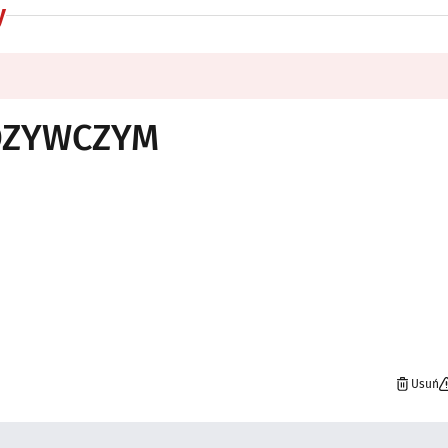
y
POZYWCZYM
Usuń