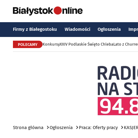
Firmy z Białegostoku
Wiadomości
Ogłoszenia
Imp
Konkursy
XXIV Podlaskie Święto Chleba
Lato z Churr
POLECAMY
Strona główna
Ogłoszenia
Praca: Oferty pracy
KASJE