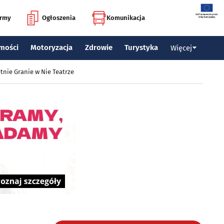
irmy
Ogłoszenia
Komunikacja
mości
Motoryzacja
Zdrowie
Turystyka
Więcej
tnie Granie w Nie Teatrze