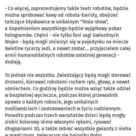
- Co więcej, zaprezentujemy także teatr robotów, będzie
można spróbować kawy od robota-baristy, obejrzeć
tańczące błyskawice w unikalnym "Tesla-show",
a dopełnieniem wszystkiego będzie wyjątkowy pokaz
hologramów. Chętni - nie tylko fani sagi Gwiezdnych
Wojen - będą mogli zmierzyć się w pojedynku na miecze
świetlne rycerzy Jedi, a nawet zostać... przyjacielem całej
armii humanoidalnych robotów ostatniej generacji -
dodają.
To jednak nie wszystko. Zwiedzający będą mogli sterować
dronami, kierować robotami ruchem ręki, głowy, a nawet
uśmiechem. Co godzinę będzie można wziąć także udział
w bezpłatnej wycieczce, podczas której przewodnik
opowie o każdym robocie, jego unikalnych
możliwościach i zastosowaniach w życiu codziennym.
Ponadto podczas trzech warsztatów dzieci będą mogły
zrobić kolorowy slime własnymi rękami, rysować
długopisami 3D, a także zebrać wszystkie gwiazdy z nieba
w magicznym, świecącym się baloniku Bobo.