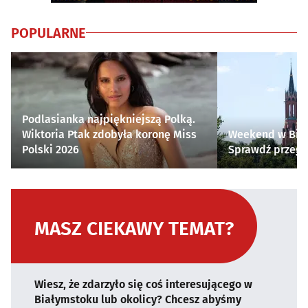
POPULARNE
Podlasianka najpiękniejszą Polką.
Wiktoria Ptak zdobyła koronę Miss
Weekend w Biał
Polski 2026
Sprawdź przegl
MASZ CIEKAWY TEMAT?
Wiesz, że zdarzyło się coś interesującego w
Białymstoku lub okolicy? Chcesz abyśmy