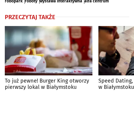
robopark
roboty
wystawa interaktywna
alfa centrum
PRZECZYTAJ TAKŻE
To już pewne! Burger King otworzy
Speed Dating, 
pierwszy lokal w Białymstoku
w Białymstoku
tego przegapi