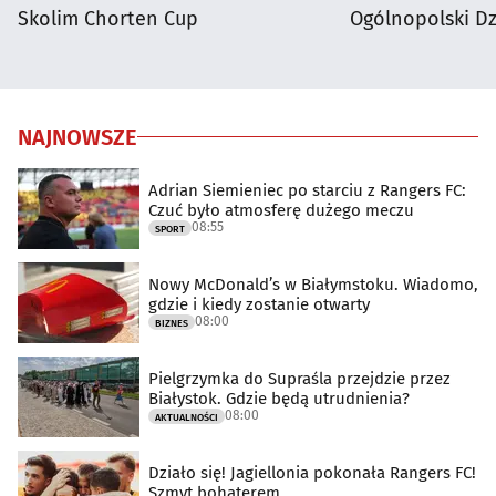
Skolim Chorten Cup
Ogólnopolski D
NAJNOWSZE
Adrian Siemieniec po starciu z Rangers FC:
Czuć było atmosferę dużego meczu
08:55
SPORT
Nowy McDonald’s w Białymstoku. Wiadomo,
gdzie i kiedy zostanie otwarty
08:00
BIZNES
Pielgrzymka do Supraśla przejdzie przez
Białystok. Gdzie będą utrudnienia?
08:00
AKTUALNOŚCI
Działo się! Jagiellonia pokonała Rangers FC!
Szmyt bohaterem