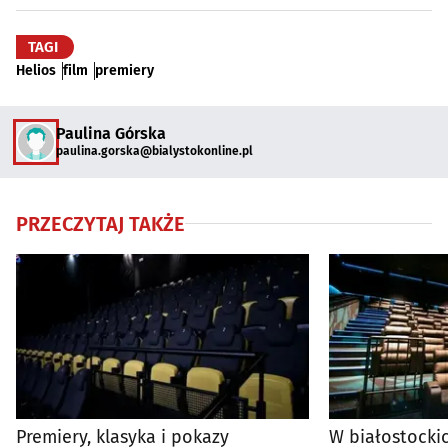
TAGI
Helios
film
premiery
Paulina Górska
paulina.gorska@bialystokonline.pl
PRZECZYTAJ TAKŻE
Premiery, klasyka i pokazy
W białostocki