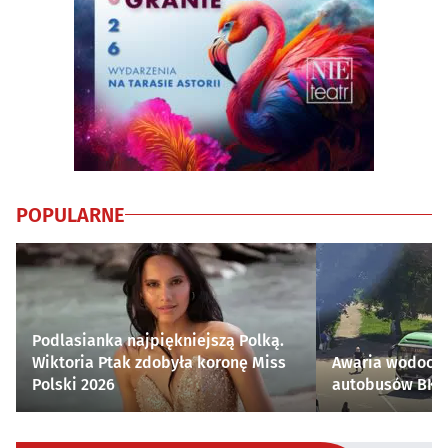
POPULARNE
Podlasianka najpiękniejszą Polką.
Wiktoria Ptak zdobyła koronę Miss
Awaria wodocią
Polski 2026
autobusów BKM 