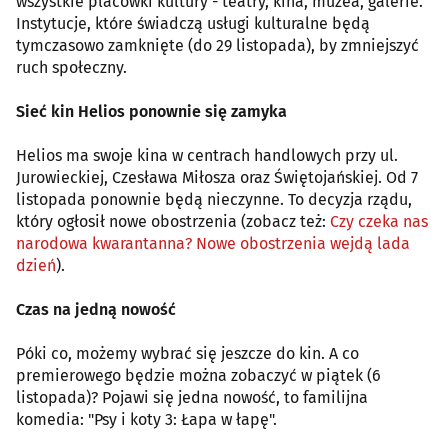
wszystkie placówki kultury - teatry, kina, muzea, galerie.
Instytucje, które świadczą usługi kulturalne będą
tymczasowo zamknięte (do 29 listopada), by zmniejszyć
ruch społeczny.
Sieć kin Helios ponownie się zamyka
Helios ma swoje kina w centrach handlowych przy ul.
Jurowieckiej, Czesława Miłosza oraz Świętojańskiej. Od 7
listopada ponownie będą nieczynne. To decyzja rządu,
który ogłosił nowe obostrzenia (zobacz też:
Czy czeka nas
narodowa kwarantanna? Nowe obostrzenia wejdą lada
dzień
).
Czas na jedną nowość
Póki co, możemy wybrać się jeszcze do kin. A co
premierowego będzie można zobaczyć w piątek (6
listopada)? Pojawi się jedna nowość, to familijna
komedia: "Psy i koty 3: Łapa w łapę".