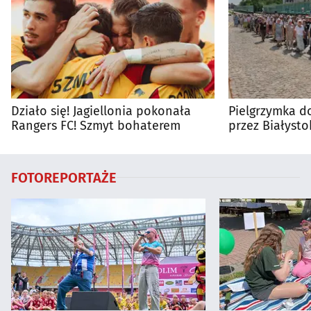
Działo się! Jagiellonia pokonała
Pielgrzymka do
Rangers FC! Szmyt bohaterem
przez Białysto
utrudnienia?
FOTOREPORTAŻE