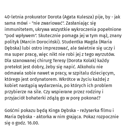
40-letnia prokurator Dorota (Agata Kulesza) pije, by - jak
sama mówi - "nie zwariować". Zasłaniając się
immunitetem, ukrywa wszystkie wykroczenia popełnione
"pod wpływem". Skutecznie pomaga jej w tym mąż, znany
polityk (Marcin Dorociński). Studentka Magda (Maria
Dębska) lubi ostro imprezować, ale świetnie się uczy i
ma super pracę, więc nikt nie robi jej z tego wyrzutów.
Dla szanowanej chirurg Teresy (Dorota Kolak) każdy
pretekst jest dobry, żeby się napić. Alkoholu nie
odmawia sobie nawet w pracy, w szpitalu dziecięcym,
którego jest ordynatorem. Wkrótce w życiu każdej z
kobiet nastąpią wydarzenia, po których ich problem
przybierze na sile. Czy wspierane przez rodziny i
przyjaciół bohaterki zdążą go w porę pokonać?
Gośćmi pokazu będą Kinga Dębska - reżyserka filmu i
Maria Dębska - aktorka w nim grająca. Pokaz rozpocznie
się o godz. 16.00.