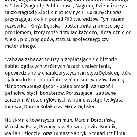
w Gdyni (Nagrodę Publiczności, Nagrodę Dziennikarzy, a
także Nagrodę Sieci Kin Studyjnych i Lokalnych) oraz
przyciągając do kin ponad 700 tys. widzów! Tym razem
reżyserka - Kinga Dębska - postanowiła zmierzyć się z
problemem, który może dotknąć każdego, niezależnie od
wieku, płci, poglądów, statusu społecznego czy
materialnego.
"Zabawa zabawa" to trzy przeplatające się historie
kobiet będących w różnych fazach uzależnienia,
opowiedziane w charakterystycznym stylu Dębskiej, która
- jak mało kto - potrafi dotrzeć do serc widzów, tworząc
"kino terapeutyzujące" - pełne emocji, wzruszeń i
pełnokrwistych bohaterów. Poruszające i zabawne
zarazem. W rolach głównych w filmie wystąpiły: Agata
Kulesza, Dorota Kolak oraz Maria Dębska.
Na ekranie towarzyszą im m.in. Marcin Dorociński,
Mirosław Baka, Przemysław Bluszcz, Jowita Budnik,
Marian Dziędziel oraz Tomasz Sapryk. Scenariusz filmu