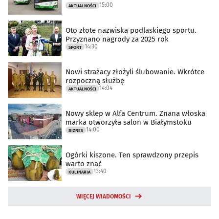
15:00
AKTUALNOŚCI
Oto złote nazwiska podlaskiego sportu.
Przyznano nagrody za 2025 rok
14:30
SPORT
Nowi strażacy złożyli ślubowanie. Wkrótce
rozpoczną służbę
14:04
AKTUALNOŚCI
Nowy sklep w Alfa Centrum. Znana włoska
marka otworzyła salon w Białymstoku
14:00
BIZNES
Ogórki kiszone. Ten sprawdzony przepis
warto znać
13:40
KULINARIA
WIĘCEJ WIADOMOŚCI