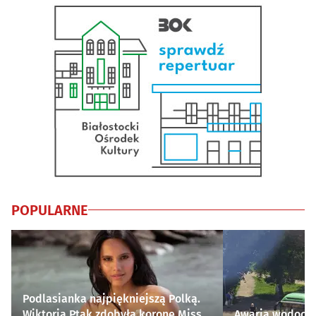
POPULARNE
Podlasianka najpiękniejszą Polką.
Wiktoria Ptak zdobyła koronę Miss
Awaria wodocią