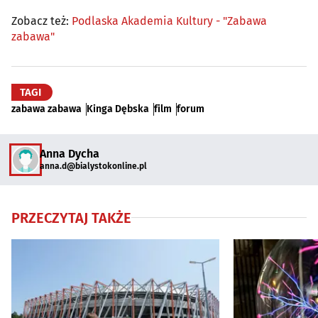
Zobacz też:
Podlaska Akademia Kultury - "Zabawa
zabawa"
TAGI
zabawa zabawa
Kinga Dębska
film
forum
Anna Dycha
anna.d@bialystokonline.pl
PRZECZYTAJ TAKŻE