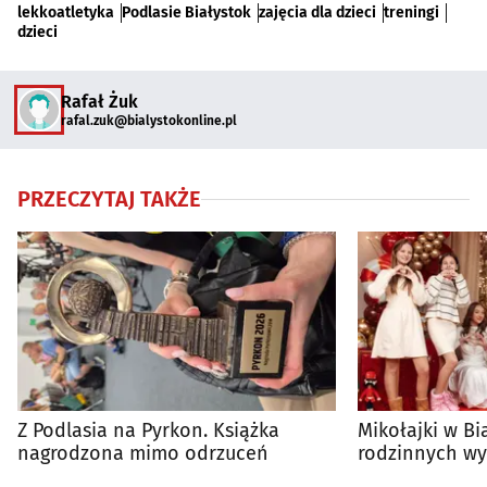
lekkoatletyka
Podlasie Białystok
zajęcia dla dzieci
treningi
dzieci
Rafał Żuk
rafal.zuk@bialystokonline.pl
PRZECZYTAJ TAKŻE
Z Podlasia na Pyrkon. Książka
Mikołajki w Bi
nagrodzona mimo odrzuceń
rodzinnych wy