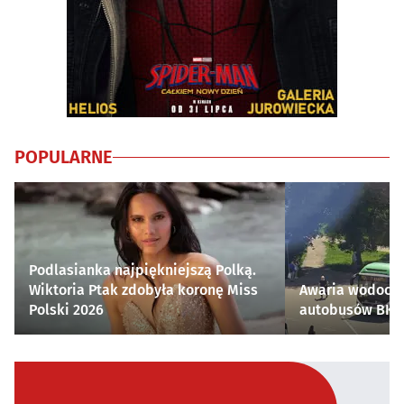
POPULARNE
Podlasianka najpiękniejszą Polką.
Wiktoria Ptak zdobyła koronę Miss
Awaria wodocią
Polski 2026
autobusów BKM 