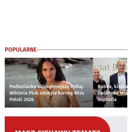
POPULARNE
Podlasianka najpiękniejszą Polką.
Babka, kiszka i
Wiktoria Ptak zdobyła koronę Miss
Światowe Mistr
Polski 2026
Supraśla