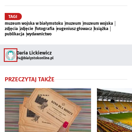
TAGI
muzeum wojska w białymstoku
muzeum
muzeum wojska
zdjęcia
zdjęcie
fotografia
eugeniusz głowacz
książka
publikacja
wydawnictwo
Daria Lickiewicz
24@bialystokonline.pl
PRZECZYTAJ TAKŻE