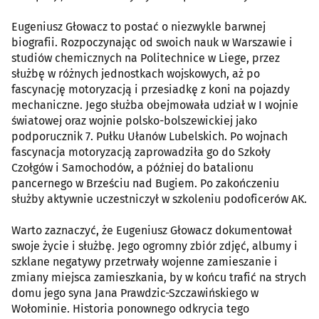
Eugeniusz Głowacz to postać o niezwykle barwnej
biografii. Rozpoczynając od swoich nauk w Warszawie i
studiów chemicznych na Politechnice w Liege, przez
służbę w różnych jednostkach wojskowych, aż po
fascynację motoryzacją i przesiadkę z koni na pojazdy
mechaniczne. Jego służba obejmowała udział w I wojnie
światowej oraz wojnie polsko-bolszewickiej jako
podporucznik 7. Pułku Ułanów Lubelskich. Po wojnach
fascynacja motoryzacją zaprowadziła go do Szkoły
Czołgów i Samochodów, a później do batalionu
pancernego w Brześciu nad Bugiem. Po zakończeniu
służby aktywnie uczestniczył w szkoleniu podoficerów AK.
Warto zaznaczyć, że Eugeniusz Głowacz dokumentował
swoje życie i służbę. Jego ogromny zbiór zdjęć, albumy i
szklane negatywy przetrwały wojenne zamieszanie i
zmiany miejsca zamieszkania, by w końcu trafić na strych
domu jego syna Jana Prawdzic-Szczawińskiego w
Wołominie. Historia ponownego odkrycia tego