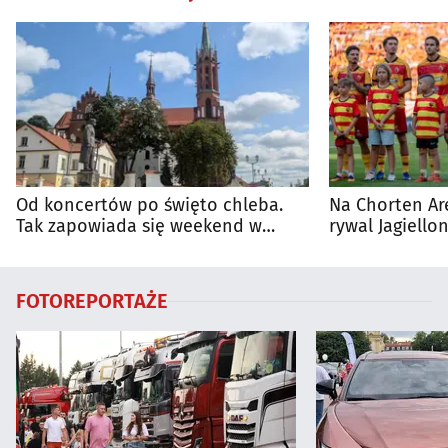
Od koncertów po święto chleba.
Na Chorten Ar
Tak zapowiada się weekend w
rywal Jagiellon
regionie
FOTOREPORTAŻE