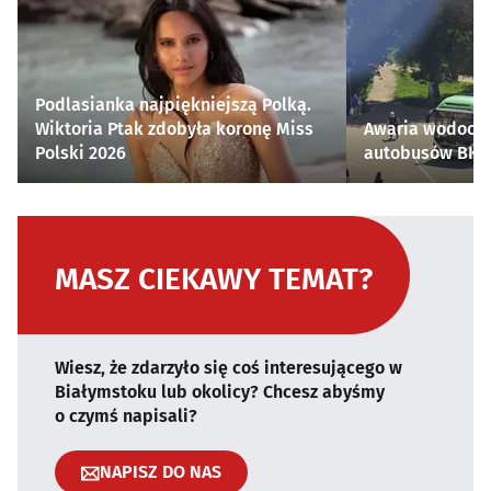
Podlasianka najpiękniejszą Polką.
Wiktoria Ptak zdobyła koronę Miss
Awaria wodocią
Polski 2026
autobusów BKM 
MASZ CIEKAWY TEMAT?
Wiesz, że zdarzyło się coś interesującego w
Białymstoku lub okolicy? Chcesz abyśmy
o czymś napisali?
NAPISZ DO NAS