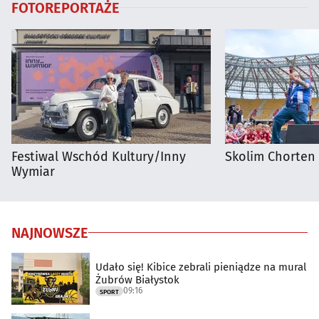
FOTOREPORTAŻE
Festiwal Wschód Kultury/Inny
Skolim Chorten
Wymiar
NAJNOWSZE
Udało się! Kibice zebrali pieniądze na mural
Żubrów Białystok
09:16
SPORT