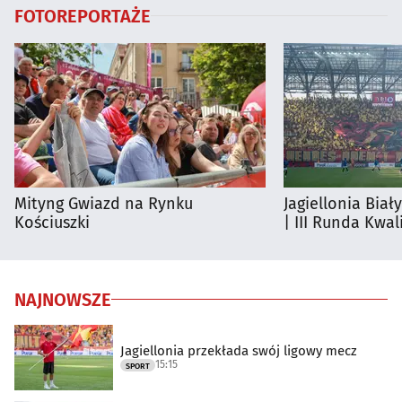
FOTOREPORTAŻE
Mityng Gwiazd na Rynku
Jagiellonia Biał
Kościuszki
| III Runda Kwali
NAJNOWSZE
Jagiellonia przekłada swój ligowy mecz
15:15
SPORT