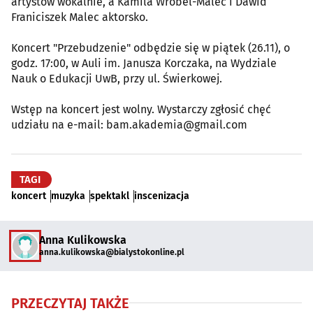
artystów wokalnie, a Kamila Wróbel-Malec i Dawid
Franiciszek Malec aktorsko.
Koncert "Przebudzenie" odbędzie się w piątek (26.11), o
godz. 17:00, w Auli im. Janusza Korczaka, na Wydziale
Nauk o Edukacji UwB, przy ul. Świerkowej.
Wstęp na koncert jest wolny. Wystarczy zgłosić chęć
udziału na e-mail: bam.akademia@gmail.com
TAGI
koncert
muzyka
spektakl
inscenizacja
Anna Kulikowska
anna.kulikowska@bialystokonline.pl
PRZECZYTAJ TAKŻE