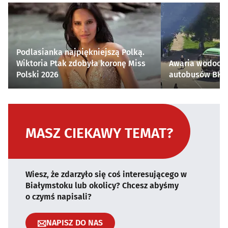
Podlasianka najpiękniejszą Polką.
Wiktoria Ptak zdobyła koronę Miss
Awaria wodocią
Polski 2026
autobusów BKM 
MASZ CIEKAWY TEMAT?
Wiesz, że zdarzyło się coś interesującego w
Białymstoku lub okolicy? Chcesz abyśmy
o czymś napisali?
NAPISZ DO NAS