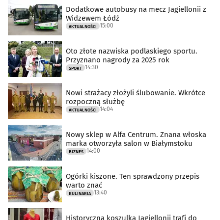
Dodatkowe autobusy na mecz Jagiellonii z
Widzewem Łódź
15:00
AKTUALNOŚCI
Oto złote nazwiska podlaskiego sportu.
Przyznano nagrody za 2025 rok
14:30
SPORT
Nowi strażacy złożyli ślubowanie. Wkrótce
rozpoczną służbę
14:04
AKTUALNOŚCI
Nowy sklep w Alfa Centrum. Znana włoska
marka otworzyła salon w Białymstoku
14:00
BIZNES
Ogórki kiszone. Ten sprawdzony przepis
warto znać
13:40
KULINARIA
Historyczna koszulka Jagiellonii trafi do