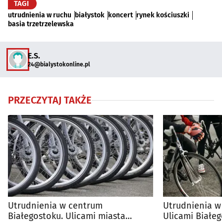
TAGI
utrudnienia w ruchu
białystok
koncert
rynek kościuszki
basia trzetrzelewska
E.S.
24@bialystokonline.pl
PRZECZYTAJ TAKŻE
Utrudnienia w centrum
Utrudnienia w
Białegostoku. Ulicami miasta
Ulicami Białe