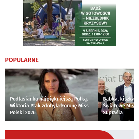
POPULARNE
Podlasianka najpiękniejszą Polką.
Babka, kiszka i
Wiktoria Ptak zdobyła koronę Miss
Światowe Mistr
Polski 2026
Supraśla