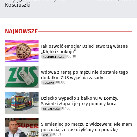
Kościuszki
NAJNOWSZE
Jak oswoić emocje? Dzieci stworzą własne
„Kłębki spokoju”
08:10
KULTURA I ROZRYWKA
Wdowa z rentą po mężu nie dostanie tego
dodatku. ZUS wyjaśnia zasady
08:00
RODZINA
Dziecko wypadło z balkonu w Łomży.
Sąsiedzi złapali je przy pomocy koca
07:50
AKTUALNOŚCI
Siemieniec po meczu z Widzewem: Nie mam
poczucia, że zasłużyliśmy na porażkę
07:31
SPORT