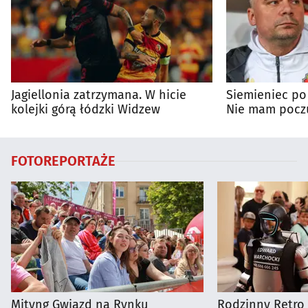
Jagiellonia zatrzymana. W hicie
Siemieniec po
kolejki górą łódzki Widzew
Nie mam poczu
na porażkę
FOTOREPORTAŻE
Mityng Gwiazd na Rynku
Rodzinny Retro 