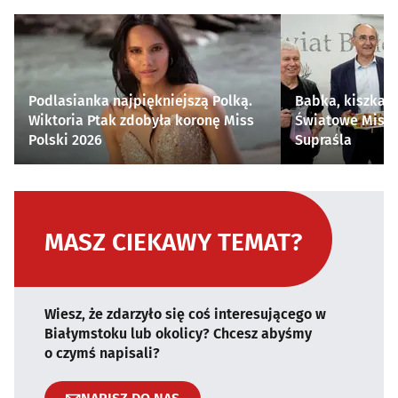
Podlasianka najpiękniejszą Polką.
Babka, kiszka i
Wiktoria Ptak zdobyła koronę Miss
Światowe Mistr
Polski 2026
Supraśla
MASZ CIEKAWY TEMAT?
Wiesz, że zdarzyło się coś interesującego w
Białymstoku lub okolicy? Chcesz abyśmy
o czymś napisali?