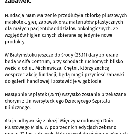
zabawek.
Fundacja Mam Marzenie przedłużyła zbiórkę pluszowych
maskotek, gier, zabawek oraz materiałów plastycznych
dla małych pacjentów oddziałów onkologicznych. Ze
względów higienicznych zbierane są jedynie nowe
produkty.
W Białymstoku jeszcze do środy (23.11) dary zbierane
będą w Alfa Centrum, przy schodach ruchomych blisko
wejścia od ul. Mickiewicza. Chętni, którzy zechcą
wesprzeć akcję fundacji, będą mogli przynieść zabawki
do galerii handlowej i zostawić je w gablocie.
Następnie w piątek (25.11) wszystko zostanie przekazane
chorym z Uniwersyteckiego Dziecięcego Szpitala
Klinicznego.
Akcja odbywa się z okazji Międzynarodowego Dnia
Pluszowego Misia. W poprzednich edycjach zebrano
ponad 12 tys. zabawek, które wywołały niejeden uśmiech