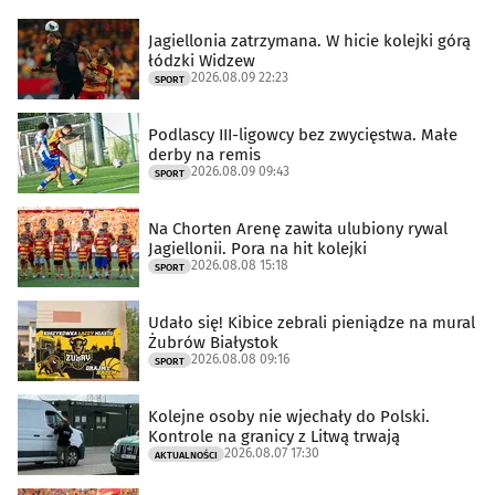
Jagiellonia zatrzymana. W hicie kolejki górą
łódzki Widzew
2026.08.09 22:23
SPORT
Podlascy III-ligowcy bez zwycięstwa. Małe
derby na remis
2026.08.09 09:43
SPORT
Na Chorten Arenę zawita ulubiony rywal
Jagiellonii. Pora na hit kolejki
2026.08.08 15:18
SPORT
Udało się! Kibice zebrali pieniądze na mural
Żubrów Białystok
2026.08.08 09:16
SPORT
Kolejne osoby nie wjechały do Polski.
Kontrole na granicy z Litwą trwają
2026.08.07 17:30
AKTUALNOŚCI