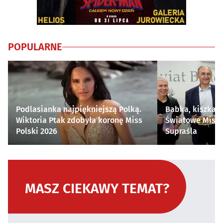
POPULARNE
Podlasianka najpiękniejszą Polką.
Babka, kiszka i
Wiktoria Ptak zdobyła koronę Miss
Światowe Mistr
Polski 2026
Supraśla
MASZ CIEKAWY TEMAT?