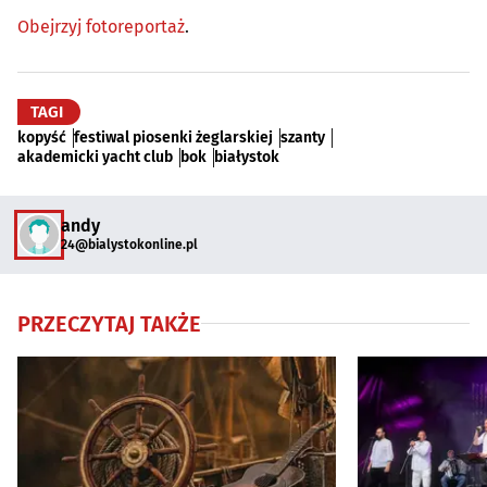
Obejrzyj fotoreportaż
.
TAGI
kopyść
festiwal piosenki żeglarskiej
szanty
akademicki yacht club
bok
białystok
andy
24@bialystokonline.pl
PRZECZYTAJ TAKŻE