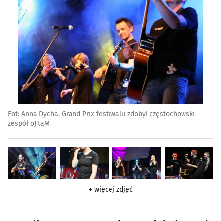
Fot: Anna Dycha. Grand Prix festiwalu zdobył częstochowski
zespół oJ taM
+ więcej zdjęć