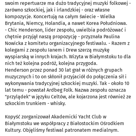
swoim repertuarze ma dużo tradycyjnej muzyki folkowej -
zarówno szkockiej, jak i irlandzkiej - oraz własne
kompozycje. Koncertują na całym świecie - Wielka
Brytania, Niemcy, Holandia, a nawet Korea Południowa.
- Chic Henderson, lider zespołu, uwielbia podróżować i
chętnie przyjął naszą propozycję - przyznała Paulina
Nowicka z komitetu organizacyjnego festiwalu. - Razem z
kolegami z zespołu Ianem i Drew szerzą muzykę
wyspiarską w innych krajach. Wizyta w Białymstoku to dla
nich też kolejna podróż, kolejna przygoda.
Henderson przez ponad 30 lat grał w różnych grupach
muzycznych i to on skłonił przyjaciół do połączenia sił i
wykonywania tradycyjnej szkockiej muzyki. Tak - około 10
lat temu - powstał Ardbeg Folk. Nazwa zespołu oznacza
"przylądek" w języku Celtów, ale kojarzona jest również ze
szkockim trunkiem - whisky.
Kopyść zorganizował Akademicki Yacht Club w
Białymstoku we współpracy z Białostockim Ośrodkiem
Kultury. Objęliśmy festiwal patronatem medialnym.