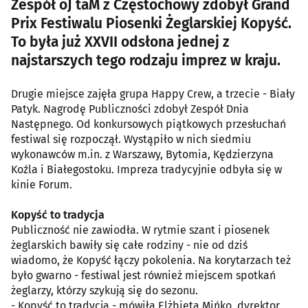
Zespół oJ taM z Częstochowy zdobył Grand
Prix Festiwalu Piosenki Żeglarskiej Kopyść.
To była już XXVII odsłona jednej z
najstarszych tego rodzaju imprez w kraju.
Drugie miejsce zajęła grupa Happy Crew, a trzecie - Biały
Patyk. Nagrodę Publiczności zdobył Zespół Dnia
Następnego. Od konkursowych piątkowych przesłuchań
festiwal się rozpoczął. Wystąpiło w nich siedmiu
wykonawców m.in. z Warszawy, Bytomia, Kędzierzyna
Koźla i Białegostoku. Impreza tradycyjnie odbyła się w
kinie Forum.
Kopyść to tradycja
Publiczność nie zawiodła. W rytmie szant i piosenek
żeglarskich bawiły się całe rodziny - nie od dziś
wiadomo, że Kopyść łączy pokolenia. Na korytarzach też
było gwarno - festiwal jest również miejscem spotkań
żeglarzy, którzy szykują się do sezonu.
- Kopyść to tradycja - mówiła Elżbieta Mińko, dyrektor