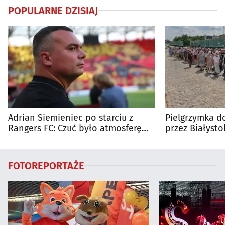
POPULARNE DZISIAJ
Adrian Siemieniec po starciu z
Pielgrzymka do
Rangers FC: Czuć było atmosferę
przez Białysto
dużego meczu
utrudnienia?
FOTOREPORTAŻE