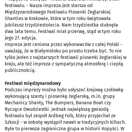
festiwalu. - Nasza impreza jest starsza od
Międzynarodowego Festiwalu Piosenki Żeglarskiej
Shanties w Krakowie, która w tym roku świętowała
jubileusz trzydziestolecia. Nam trzydziestka stuknęła
dwa lata temu. Festiwal miał przerwę, stąd w tym roku
jego 27. edycja.
Impreza jest ceniona przez wykonawców z całej Polski -
uważają, że w Białymstoku po prostu trzeba być. To nie
tylko jeden z najstarszych festiwali piosenki żeglarskiej w
kraju, ale też impreza z sympatyczną atmosferą i ciepłą
publicznością.
Festiwal międzynarodowy
Podczas imprezy można było usłyszeć krajową czołówkę
wykonującą szanty i piosenkę żeglarską, m.in. grupy
Mechanicy Shanty, The Bumpers, Banana Boat czy
Ryczące Dwudziestki. Jednak największą gwiazdą
festiwalu był zespół Ardbeg Folk, który przyjechał ze
Szkocji - w sobotę wystąpił nawet w tradycyjnych kiltach.
Była to pierwsza zagraniczna grupa w historii Kopyści. W