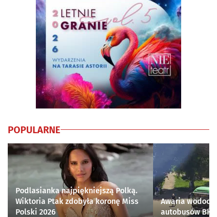
POPULARNE
Podlasianka najpiękniejszą Polką.
Wiktoria Ptak zdobyła koronę Miss
Awaria wodocią
Polski 2026
autobusów BKM 