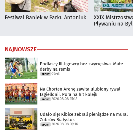
Festiwal Baniek w Parku Antoniuk
XXIX Mistrzostw
Pływaniu na By
NAJNOWSZE
Podlascy III-ligowcy bez zwycięstwa. Małe
derby na remis
09:43
SPORT
Na Chorten Arenę zawita ulubiony rywal
Jagiellonii. Pora na hit kolejki
2026.08.08 15:18
SPORT
Udało się! Kibice zebrali pieniądze na mural
Żubrów Białystok
2026.08.08 09:16
SPORT