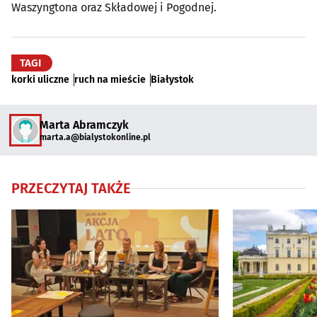
Waszyngtona oraz Składowej i Pogodnej.
TAGI
korki uliczne
ruch na mieście
Białystok
Marta Abramczyk
marta.a@bialystokonline.pl
PRZECZYTAJ TAKŻE