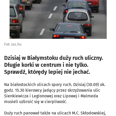
Fot: sxc.hu
Dzisiaj w Białymstoku duży ruch uliczny.
Długie korki w centrum i nie tylko.
Sprawdź, którędy lepiej nie jechać.
Na białostockich ulicach spory ruch. Dzisiaj (30.09) ok.
godz. 15.30 kierowcy jadący przez skrzyżowania ulic
Sienkiewicza i Legionowej oraz Lipowej i Malmeda
musieli uzbroić się w cierpliwość.
Duży ruch panował także na ulicach M.C. Skłodowskiej,