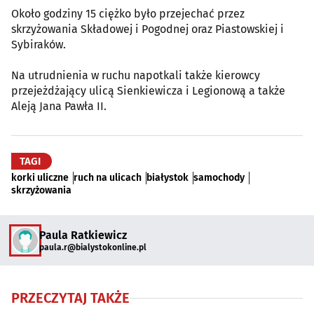
Około godziny 15 ciężko było przejechać przez
skrzyżowania Składowej i Pogodnej oraz Piastowskiej i
Sybiraków.
Na utrudnienia w ruchu napotkali także kierowcy
przejeżdżający ulicą Sienkiewicza i Legionową a także
Aleją Jana Pawła II.
TAGI
korki uliczne
ruch na ulicach
białystok
samochody
skrzyżowania
Paula Ratkiewicz
paula.r@bialystokonline.pl
PRZECZYTAJ TAKŻE