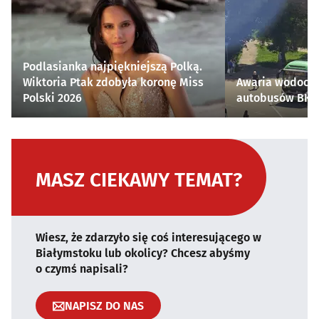
Podlasianka najpiękniejszą Polką.
Wiktoria Ptak zdobyła koronę Miss
Awaria wodocią
Polski 2026
autobusów BKM 
MASZ CIEKAWY TEMAT?
Wiesz, że zdarzyło się coś interesującego w
Białymstoku lub okolicy? Chcesz abyśmy
o czymś napisali?
NAPISZ DO NAS