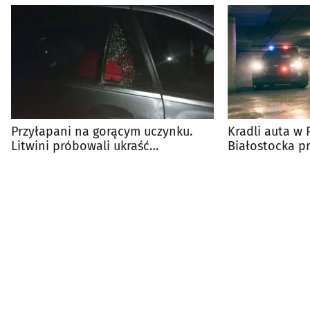
Przyłapani na gorącym uczynku.
Kradli auta w 
Litwini próbowali ukraść
Białostocka p
mercedesa w Augustowie
śledztwo