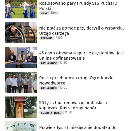
Rozlosowano pary I rundy STS Pucharu
Polski
18:44
SPORT
Nie płać za pomoc przy decyzji o wsparciu.
Urząd ostrzega
16:00
ZDROWIE
45 osób otrzyma wsparcie asystentów. Jest
unijne dofinansowanie
15:30
AKTUALNOŚCI
Rusza przebudowa drogi Ogrodniczki -
Nowodworce
15:00
AKTUALNOŚCI
50 tys. zł na renowację podlaskich
kapliczek. Rusza drugi nabór
14:30
KULTURA I ROZRYWKA
Prawie 7 tys. zł miesięcznie dodatku do