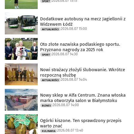
2026.08.07 15:15
SPORT
Dodatkowe autobusy na mecz Jagiellonii z
Widzewem Łódź
2026.08.07 15:00
AKTUALNOŚCI
Oto złote nazwiska podlaskiego sportu.
Przyznano nagrody za 2025 rok
2026.08.07 14:30
SPORT
Nowi strażacy złożyli ślubowanie. Wkrótce
rozpoczną służbę
2026.08.07 14:04
AKTUALNOŚCI
Nowy sklep w Alfa Centrum. Znana włoska
marka otworzyła salon w Białymstoku
2026.08.07 14:00
BIZNES
Ogórki kiszone. Ten sprawdzony przepis
warto znać
2026.08.07 13:40
KULINARIA