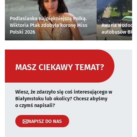
Podlasianka najpiękniejszą Polką.
Wiktoria Ptak zdobyła koronę Miss
Awaria wodocią
Polski 2026
autobusów BKM 
MASZ CIEKAWY TEMAT?
Wiesz, że zdarzyło się coś interesującego w
Białymstoku lub okolicy? Chcesz abyśmy
o czymś napisali?
NAPISZ DO NAS