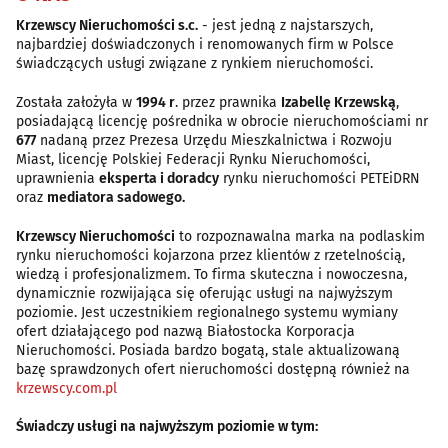
Krzewscy Nieruchomości s.c.
- jest jedną z najstarszych,
najbardziej doświadczonych i renomowanych firm w Polsce
świadczących usługi związane z rynkiem nieruchomości.
Została założyła w
1994 r
. przez prawnika
Izabellę Krzewską
,
posiadającą licencję pośrednika w obrocie nieruchomościami nr
677
nadaną przez Prezesa Urzędu Mieszkalnictwa i Rozwoju
Miast, licencję Polskiej Federacji Rynku Nieruchomości,
uprawnienia
eksperta i doradcy
rynku nieruchomości PETEiDRN
oraz
mediatora sadowego.
Krzewscy Nieruchomości
to rozpoznawalna marka na podlaskim
rynku nieruchomości kojarzona przez klientów z rzetelnością,
wiedzą i profesjonalizmem. To firma skuteczna i nowoczesna,
dynamicznie rozwijająca się oferując usługi na najwyższym
poziomie. Jest uczestnikiem regionalnego systemu wymiany
ofert działającego pod nazwą Białostocka Korporacja
Nieruchomości. Posiada bardzo bogatą, stale aktualizowaną
bazę sprawdzonych ofert nieruchomości dostępną również na
krzewscy.com.pl
Świadczy usługi na najwyższym poziomie w tym: