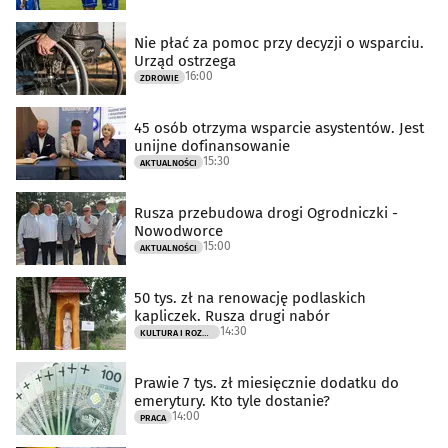
Nie płać za pomoc przy decyzji o wsparciu.
Urząd ostrzega
16:00
ZDROWIE
45 osób otrzyma wsparcie asystentów. Jest
unijne dofinansowanie
15:30
AKTUALNOŚCI
Rusza przebudowa drogi Ogrodniczki -
Nowodworce
15:00
AKTUALNOŚCI
50 tys. zł na renowację podlaskich
kapliczek. Rusza drugi nabór
14:30
KULTURA I ROZRYWKA
Prawie 7 tys. zł miesięcznie dodatku do
emerytury. Kto tyle dostanie?
14:00
PRACA