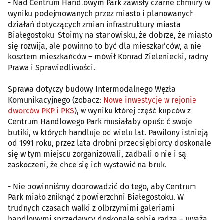
- Nad Centrum Handlowym Park zawisły czarne chmury w
wyniku podejmowanych przez miasto i planowanych
działań dotyczących zmian infrastruktury miasta
Białegostoku. Stoimy na stanowisku, że dobrze, że miasto
się rozwija, ale powinno to być dla mieszkańców, a nie
kosztem mieszkańców – mówił Konrad Zieleniecki, radny
Prawa i Sprawiedliwości.
Sprawa dotyczy budowy Intermodalnego Węzła
Komunikacyjnego (zobacz:
Nowe inwestycje w rejonie
dworców PKP i PKS
), w wyniku której część kupców z
Centrum Handlowego Park musiałaby opuścić swoje
butiki, w których handluje od wielu lat. Pawilony istnieją
od 1991 roku, przez lata drobni przedsiębiorcy doskonale
się w tym miejscu zorganizowali, zadbali o nie i są
zaskoczeni, że chce się ich wystawić na bruk.
- Nie powinniśmy doprowadzić do tego, aby Centrum
Park miało zniknąć z powierzchni Białegostoku. W
trudnych czasach walki z olbrzymimi galeriami
handlowymi sprzedawcy doskonale sobie radzą – uważa