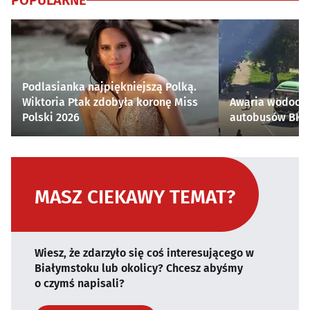
POPULARNE
Podlasianka najpiękniejszą Polką.
Wiktoria Ptak zdobyła koronę Miss
Awaria wodocią
Polski 2026
autobusów BKM 
MASZ CIEKAWY TEMAT?
Wiesz, że zdarzyło się coś interesującego w
Białymstoku lub okolicy? Chcesz abyśmy
o czymś napisali?