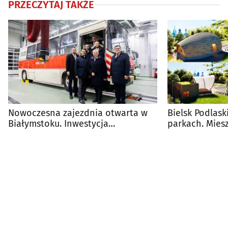
PRZECZYTAJ TAKŻE
Nowoczesna zajezdnia otwarta w
Bielsk Podlask
Białymstoku. Inwestycja
parkach. Mies
kosztowała 47 mln zł
opinie