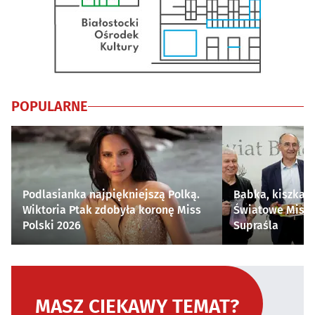
POPULARNE
Podlasianka najpiękniejszą Polką.
Babka, kiszka i
Wiktoria Ptak zdobyła koronę Miss
Światowe Mistr
Polski 2026
Supraśla
MASZ CIEKAWY TEMAT?