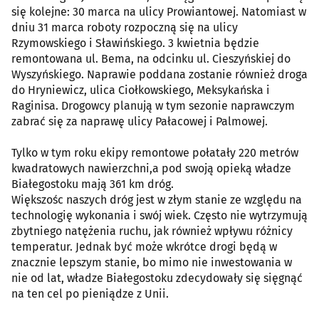
się kolejne: 30 marca na ulicy Prowiantowej. Natomiast w
dniu 31 marca roboty rozpoczną się na ulicy
Rzymowskiego i Sławińskiego. 3 kwietnia będzie
remontowana ul. Bema, na odcinku ul. Cieszyńskiej do
Wyszyńskiego. Naprawie poddana zostanie również droga
do Hryniewicz, ulica Ciołkowskiego, Meksykańska i
Raginisa. Drogowcy planują w tym sezonie naprawczym
zabrać się za naprawę ulicy Pałacowej i Palmowej.
Tylko w tym roku ekipy remontowe połatały 220 metrów
kwadratowych nawierzchni,a pod swoją opieką władze
Białegostoku mają 361 km dróg.
Większośc naszych dróg jest w złym stanie ze względu na
technologię wykonania i swój wiek. Często nie wytrzymują
zbytniego natężenia ruchu, jak również wpływu różnicy
temperatur. Jednak być może wkrótce drogi będą w
znacznie lepszym stanie, bo mimo nie inwestowania w
nie od lat, władze Białegostoku zdecydowały się sięgnąć
na ten cel po pieniądze z Unii.