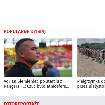
POPULARNE DZISIAJ
Adrian Siemieniec po starciu z
Pielgrzymka do
Rangers FC: Czuć było atmosferę
przez Białysto
dużego meczu
utrudnienia?
FOTOREPORTAŻE