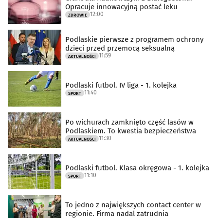
Opracuje innowacyjną postać leku
12:00
ZDROWIE
Podlaskie pierwsze z programem ochrony
dzieci przed przemocą seksualną
11:59
AKTUALNOŚCI
Podlaski futbol. IV liga - 1. kolejka
11:40
SPORT
Po wichurach zamknięto część lasów w
Podlaskiem. To kwestia bezpieczeństwa
11:30
AKTUALNOŚCI
Podlaski futbol. Klasa okręgowa - 1. kolejka
11:10
SPORT
To jedno z największych contact center w
regionie. Firma nadal zatrudnia