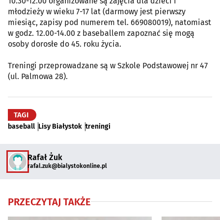
10.30-12.00 organizowane są zajęcia dla dzieci i
młodzieży w wieku 7-17 lat (darmowy jest pierwszy
miesiąc, zapisy pod numerem tel. 669080019), natomiast
w godz. 12.00-14.00 z baseballem zapoznać się mogą
osoby dorosłe do 45. roku życia.
Treningi przeprowadzane są w Szkole Podstawowej nr 47
(ul. Palmowa 28).
TAGI
baseball
Lisy Białystok
treningi
Rafał Żuk
rafal.zuk@bialystokonline.pl
PRZECZYTAJ TAKŻE