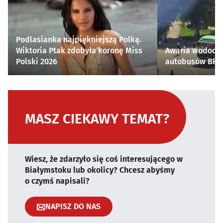
Podlasianka najpiękniejszą Polką.
Wiktoria Ptak zdobyła koronę Miss
Awaria wodocią
Polski 2026
autobusów BKM 
MASZ CIEKAWY TEMAT?
Wiesz, że zdarzyło się coś interesującego w
Białymstoku lub okolicy? Chcesz abyśmy
o czymś napisali?
NAPISZ DO NAS