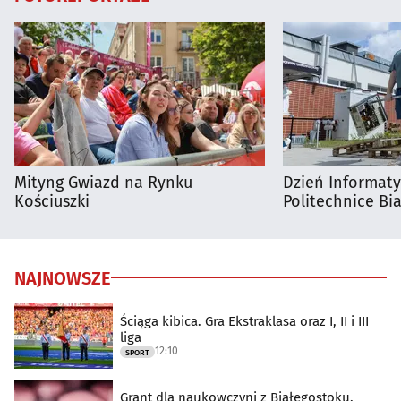
Mityng Gwiazd na Rynku
Dzień Informat
Kościuszki
Politechnice Bia
NAJNOWSZE
Ściąga kibica. Gra Ekstraklasa oraz I, II i III
liga
12:10
SPORT
Grant dla naukowczyni z Białegostoku.