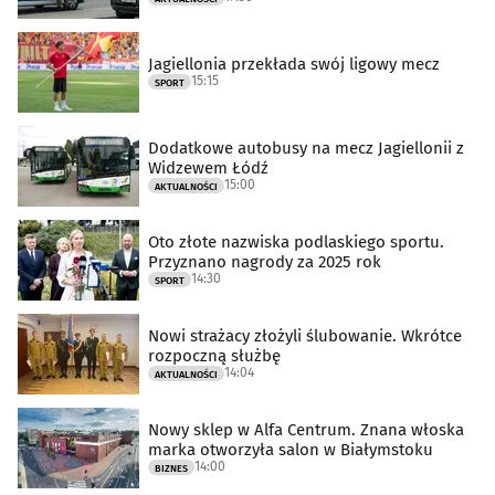
Jagiellonia przekłada swój ligowy mecz
15:15
SPORT
Dodatkowe autobusy na mecz Jagiellonii z
Widzewem Łódź
15:00
AKTUALNOŚCI
Oto złote nazwiska podlaskiego sportu.
Przyznano nagrody za 2025 rok
14:30
SPORT
Nowi strażacy złożyli ślubowanie. Wkrótce
rozpoczną służbę
14:04
AKTUALNOŚCI
Nowy sklep w Alfa Centrum. Znana włoska
marka otworzyła salon w Białymstoku
14:00
BIZNES