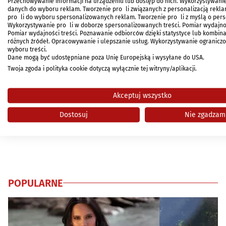
Przechowywanie informacji na urządzeniu lub dostęp do nich. Wykorzystywani
danych do wyboru reklam. Tworzenie profili związanych z personalizacją rekl
profili do wyboru spersonalizowanych reklam. Tworzenie profili z myślą o perso
Wykorzystywanie profili w doborze spersonalizowanych treści. Pomiar wydajno
Pomiar wydajności treści. Poznawanie odbiorców dzięki statystyce lub kombina
różnych źródeł. Opracowywanie i ulepszanie usług. Wykorzystywanie ogranicz
wyboru treści.
Dane mogą być udostępniane poza Unię Europejską i wysyłane do USA.
Twoja zgoda i polityka cookie dotyczą wyłącznie tej witryny/aplikacji.
Wyświetl listę partnerów (1 dostawców IAB)
Akceptuj wszystko
Używamy Twoich danych w następujących celach:
Cele przetwarzania IAB:
Dostosuj
Nie zgadzam
Przechowywanie informacji na urządzeniu lub dostęp do nich
Wykorzystywanie ograniczonych danych do wyboru reklam
Tworzenie profili w celu spersonalizowanych reklam
POPULARNE
Wykorzystanie profili do wyboru spersonalizowanych reklam
Tworzenie profili w celu personalizacji treści