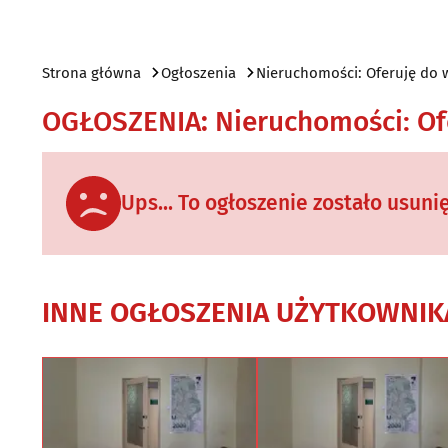
Strona główna
Ogłoszenia
Nieruchomości: Oferuję do 
OGŁOSZENIA
:
Nieruchomości: Of
Ups... To ogłoszenie zostało usuni
INNE OGŁOSZENIA UŻYTKOWNIK