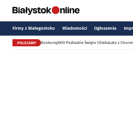
Firmy z Białegostoku
Wiadomości
Ogłoszenia
Imp
Konkursy
XXIV Podlaskie Święto Chleba
Lato z Churr
POLECAMY