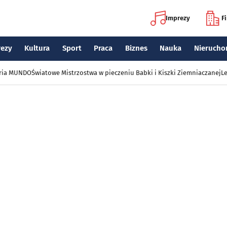
Imprezy
F
rezy
Kultura
Sport
Praca
Biznes
Nauka
Nierucho
eria MUNDO
Światowe Mistrzostwa w pieczeniu Babki i Kiszki Ziemniaczanej
Le