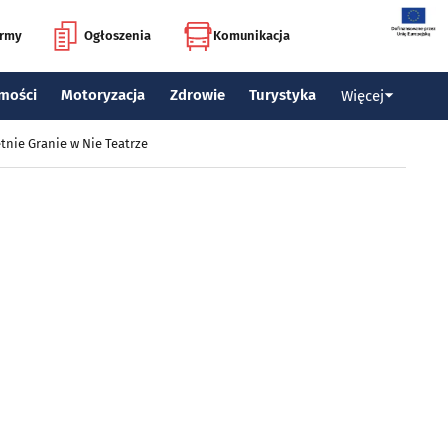
irmy
Ogłoszenia
Komunikacja
mości
Motoryzacja
Zdrowie
Turystyka
Więcej
tnie Granie w Nie Teatrze