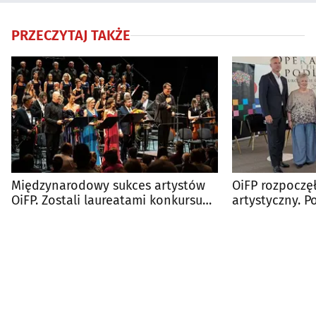
PRZECZYTAJ TAKŻE
Międzynarodowy sukces artystów
OiFP rozpoczęł
OiFP. Zostali laureatami konkursu
artystyczny. P
"Muzyczne Orły"
repertuaru