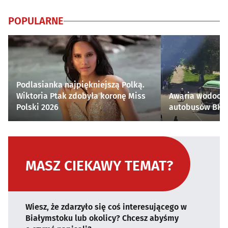
POPULARNE
Podlasianka najpiękniejszą Polką.
Wiktoria Ptak zdobyła koronę Miss
Awaria wodocią
Polski 2026
autobusów BKM 
MASZ CIEKAWY TEMAT?
Wiesz, że zdarzyło się coś interesującego w
Białymstoku lub okolicy? Chcesz abyśmy