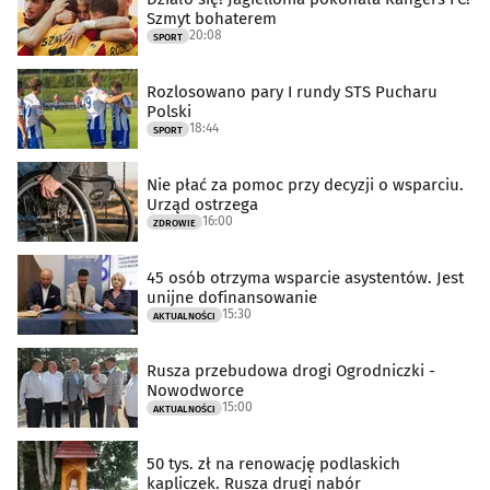
Szmyt bohaterem
20:08
SPORT
Rozlosowano pary I rundy STS Pucharu
Polski
18:44
SPORT
Nie płać za pomoc przy decyzji o wsparciu.
Urząd ostrzega
16:00
ZDROWIE
45 osób otrzyma wsparcie asystentów. Jest
unijne dofinansowanie
15:30
AKTUALNOŚCI
Rusza przebudowa drogi Ogrodniczki -
Nowodworce
15:00
AKTUALNOŚCI
50 tys. zł na renowację podlaskich
kapliczek. Rusza drugi nabór