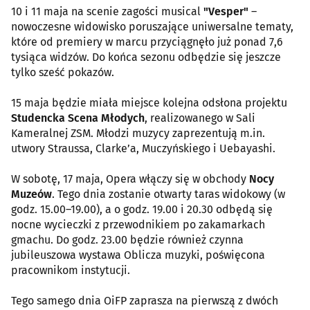
10 i 11 maja na scenie zagości musical
"Vesper"
–
nowoczesne widowisko poruszające uniwersalne tematy,
które od premiery w marcu przyciągnęło już ponad 7,6
tysiąca widzów. Do końca sezonu odbędzie się jeszcze
tylko sześć pokazów.
15 maja będzie miała miejsce kolejna odsłona projektu
Studencka Scena Młodych
, realizowanego w Sali
Kameralnej ZSM. Młodzi muzycy zaprezentują m.in.
utwory Straussa, Clarke’a, Muczyńskiego i Uebayashi.
W sobotę, 17 maja, Opera włączy się w obchody
Nocy
Muzeów
. Tego dnia zostanie otwarty taras widokowy (w
godz. 15.00–19.00), a o godz. 19.00 i 20.30 odbędą się
nocne wycieczki z przewodnikiem po zakamarkach
gmachu. Do godz. 23.00 będzie również czynna
jubileuszowa wystawa Oblicza muzyki, poświęcona
pracownikom instytucji.
Tego samego dnia OiFP zaprasza na pierwszą z dwóch