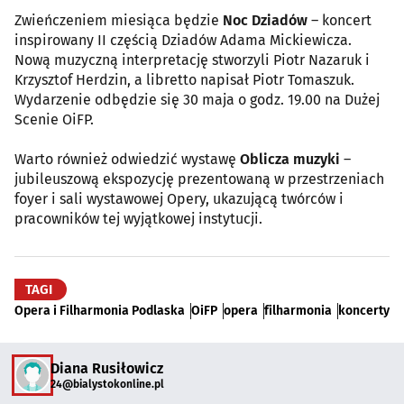
Zwieńczeniem miesiąca będzie
Noc Dziadów
– koncert
inspirowany II częścią Dziadów Adama Mickiewicza.
Nową muzyczną interpretację stworzyli Piotr Nazaruk i
Krzysztof Herdzin, a libretto napisał Piotr Tomaszuk.
Wydarzenie odbędzie się 30 maja o godz. 19.00 na Dużej
Scenie OiFP.
Warto również odwiedzić wystawę
Oblicza muzyki
–
jubileuszową ekspozycję prezentowaną w przestrzeniach
foyer i sali wystawowej Opery, ukazującą twórców i
pracowników tej wyjątkowej instytucji.
TAGI
Opera i Filharmonia Podlaska
OiFP
opera
filharmonia
koncerty
Diana Rusiłowicz
24@bialystokonline.pl