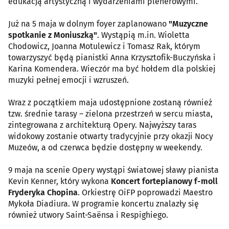
edukacją artystyczną i wydarzeniami plenerowymi.
Już na 5 maja w dolnym foyer zaplanowano
"Muzyczne
spotkanie z Moniuszką"
. Wystąpią m.in. Wioletta
Chodowicz, Joanna Motulewicz i Tomasz Rak, którym
towarzyszyć będą pianistki Anna Krzysztofik-Buczyńska i
Karina Komendera. Wieczór ma być hołdem dla polskiej
muzyki pełnej emocji i wzruszeń.
Wraz z początkiem maja udostępnione zostaną również
tzw. średnie tarasy – zielona przestrzeń w sercu miasta,
zintegrowana z architekturą Opery. Najwyższy taras
widokowy zostanie otwarty tradycyjnie przy okazji Nocy
Muzeów, a od czerwca będzie dostępny w weekendy.
9 maja na scenie Opery wystąpi światowej sławy pianista
Kevin Kenner, który wykona
Koncert fortepianowy f-moll
Fryderyka Chopina
. Orkiestrę OiFP poprowadzi Maestro
Mykoła Diadiura. W programie koncertu znalazły się
również utwory Saint-Saënsa i Respighiego.