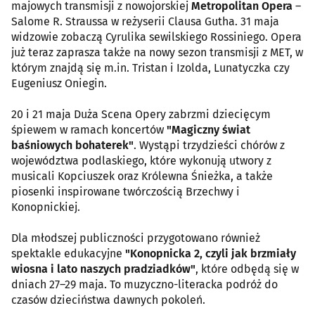
majowych transmisji z nowojorskiej
Metropolitan Opera
–
Salome R. Straussa w reżyserii Clausa Gutha. 31 maja
widzowie zobaczą Cyrulika sewilskiego Rossiniego. Opera
już teraz zaprasza także na nowy sezon transmisji z MET, w
którym znajdą się m.in. Tristan i Izolda, Lunatyczka czy
Eugeniusz Oniegin.
20 i 21 maja Duża Scena Opery zabrzmi dziecięcym
śpiewem w ramach koncertów
"Magiczny świat
baśniowych bohaterek"
. Wystąpi trzydzieści chórów z
województwa podlaskiego, które wykonują utwory z
musicali Kopciuszek oraz Królewna Śnieżka, a także
piosenki inspirowane twórczością Brzechwy i
Konopnickiej.
Dla młodszej publiczności przygotowano również
spektakle edukacyjne
"Konopnicka 2, czyli jak brzmiały
wiosna i lato naszych pradziadków"
, które odbędą się w
dniach 27–29 maja. To muzyczno-literacka podróż do
czasów dzieciństwa dawnych pokoleń.