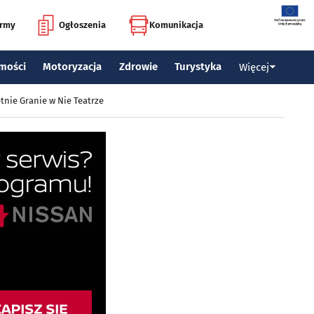
irmy
Ogłoszenia
Komunikacja
mości
Motoryzacja
Zdrowie
Turystyka
Więcej
tnie Granie w Nie Teatrze