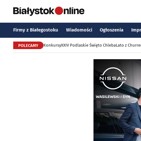
Firmy z Białegostoku
Wiadomości
Ogłoszenia
Imp
Konkursy
XXIV Podlaskie Święto Chleba
Lato z Churr
POLECAMY