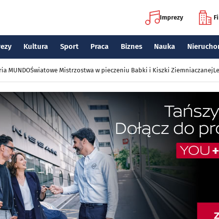
Imprezy
F
rezy
Kultura
Sport
Praca
Biznes
Nauka
Nierucho
eria MUNDO
Światowe Mistrzostwa w pieczeniu Babki i Kiszki Ziemniaczanej
Le