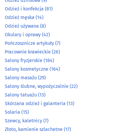
Odzież dżinsowa
(9)
Salony fryzjerskie
(184)
Odzież i konfekcja
(81)
Odzież męska
(14)
Salony kosmetyczne
(164)
Odzież używana
(8)
Salony masażu
(29)
Okulary i oprawy
(42)
Pończosznicze artykuły
(7)
Salony ślubne, wypożyczalnie
(22)
Pracownie krawieckie
(26)
Salony fryzjerskie
(184)
Salony tatuażu
(13)
Salony kosmetyczne
(164)
Salony masażu
(29)
Skórzana odzież i galanteria
(13)
Salony ślubne, wypożyczalnie
(22)
Solaria
(15)
Salony tatuażu
(13)
Skórzana odzież i galanteria
(13)
Szewcy, kaletnicy
(7)
Solaria
(15)
Szewcy, kaletnicy
(7)
Złoto, kamienie szlachetne
(17)
Złoto, kamienie szlachetne
(17)