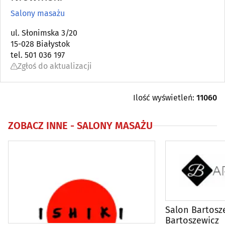
Salony masażu
Bielizna
(18)
ul. Słonimska 3/20
15-028 Białystok
Biżuteria i wyroby jubilerskie
(36)
tel. 501 036 197
Zgłoś do aktualizacji
Drogerie, perfumerie
(14)
Galanteria
(7)
Ilość wyświetleń:
11060
Kapelusze, czapki
(5)
ZOBACZ INNE -
SALONY MASAŻU
Obuwie
(68)
Odchudzanie
(32)
Odnowa biologiczna
(31)
Salon Bartosz
Bartoszewicz
Odzież ciążowa
(2)