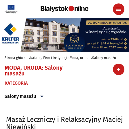
Strona główna
Katalog Firm i Instytucji
Moda, uroda
Salony masażu
MODA, URODA
:
Salony
masażu
KATEGORIA
Salony masażu
Akcesoria i dodatki ślubne
(11)
Masaż Leczniczy i Relaksacyjny Maciej
Artykuły kosmetyczne i fryzjerskie
Niewiński
(37)