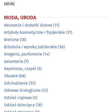
Ishiki
Odzież dziecięca
(18)
MODA, URODA
Akcesoria i dodatki ślubne
(11)
Odzież dżinsowa
(9)
Artykuły kosmetyczne i fryzjerskie
(37)
Odzież i konfekcja
(81)
Bielizna
(18)
Biżuteria i wyroby jubilerskie
(36)
Odzież męska
(14)
Drogerie, perfumerie
(14)
Galanteria
(7)
Odzież używana
(8)
Kapelusze, czapki
(5)
Obuwie
(68)
Okulary i oprawy
(42)
Odchudzanie
(32)
Pończosznicze artykuły
(7)
Odnowa biologiczna
(31)
Odzież ciążowa
(2)
Pracownie krawieckie
(26)
Odzież dziecięca
(18)