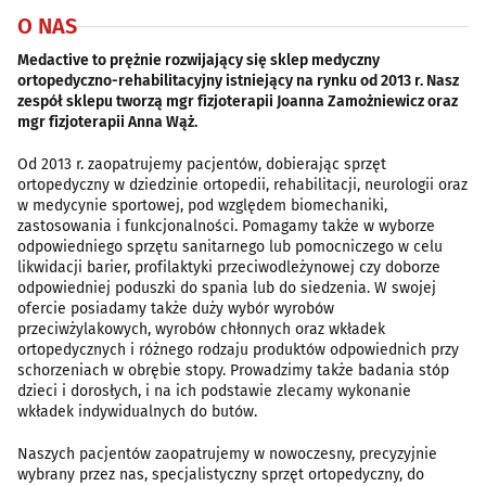
O NAS
Medactive to prężnie rozwijający się sklep medyczny
ortopedyczno-rehabilitacyjny istniejący na rynku od 2013 r. Nasz
zespół sklepu tworzą mgr fizjoterapii Joanna Zamożniewicz oraz
mgr fizjoterapii Anna Wąż.
Od 2013 r. zaopatrujemy pacjentów, dobierając sprzęt
ortopedyczny w dziedzinie ortopedii, rehabilitacji, neurologii oraz
w medycynie sportowej, pod względem biomechaniki,
zastosowania i funkcjonalności. Pomagamy także w wyborze
odpowiedniego sprzętu sanitarnego lub pomocniczego w celu
likwidacji barier, profilaktyki przeciwodleżynowej czy doborze
odpowiedniej poduszki do spania lub do siedzenia. W swojej
ofercie posiadamy także duży wybór wyrobów
przeciwżylakowych, wyrobów chłonnych oraz wkładek
ortopedycznych i różnego rodzaju produktów odpowiednich przy
schorzeniach w obrębie stopy. Prowadzimy także badania stóp
dzieci i dorosłych, i na ich podstawie zlecamy wykonanie
wkładek indywidualnych do butów.
Naszych pacjentów zaopatrujemy w nowoczesny, precyzyjnie
wybrany przez nas, specjalistyczny sprzęt ortopedyczny, do