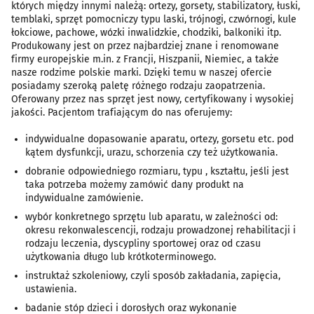
których między innymi należą: ortezy, gorsety, stabilizatory, łuski,
temblaki, sprzęt pomocniczy typu laski, trójnogi, czwórnogi, kule
łokciowe, pachowe, wózki inwalidzkie, chodziki, balkoniki itp.
Produkowany jest on przez najbardziej znane i renomowane
firmy europejskie m.in. z Francji, Hiszpanii, Niemiec, a także
nasze rodzime polskie marki. Dzięki temu w naszej ofercie
posiadamy szeroką paletę różnego rodzaju zaopatrzenia.
Oferowany przez nas sprzęt jest nowy, certyfikowany i wysokiej
jakości. Pacjentom trafiającym do nas oferujemy:
indywidualne dopasowanie aparatu, ortezy, gorsetu etc. pod
kątem dysfunkcji, urazu, schorzenia czy też użytkowania.
dobranie odpowiedniego rozmiaru, typu , kształtu, jeśli jest
taka potrzeba możemy zamówić dany produkt na
indywidualne zamówienie.
wybór konkretnego sprzętu lub aparatu, w zależności od:
okresu rekonwalescencji, rodzaju prowadzonej rehabilitacji i
rodzaju leczenia, dyscypliny sportowej oraz od czasu
użytkowania długo lub krótkoterminowego.
instruktaż szkoleniowy, czyli sposób zakładania, zapięcia,
ustawienia.
badanie stóp dzieci i dorosłych oraz wykonanie