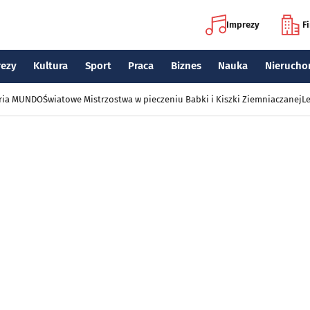
Imprezy
F
rezy
Kultura
Sport
Praca
Biznes
Nauka
Nierucho
eria MUNDO
Światowe Mistrzostwa w pieczeniu Babki i Kiszki Ziemniaczanej
Le