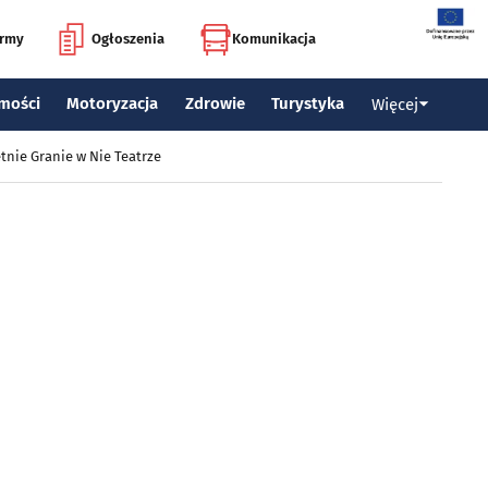
irmy
Ogłoszenia
Komunikacja
mości
Motoryzacja
Zdrowie
Turystyka
Więcej
tnie Granie w Nie Teatrze