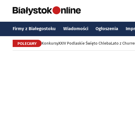
Firmy z Białegostoku
Wiadomości
Ogłoszenia
Imp
Konkursy
XXIV Podlaskie Święto Chleba
Lato z Churr
POLECAMY